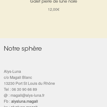
Galet pierre de lune noire
12,00
€
Notre sphère
Alys-Luna
c/o Magali Blanc
13230 Port St Louis du Rhône
Tel : 06 30 90 66 89
@ :
magali@alys-luna.fr
Fb :
alysluna.magali