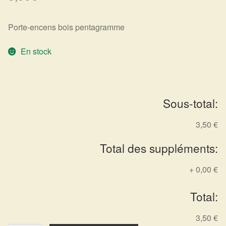
Harmonisation de l’être
Porte-encens bois pentagramme
Harmonisation des lieux
En stock
Soin beauté
Sels de bain
Sous-total:
Encens
3,50 €
Total des suppléments:
Déco
+
0,00 €
Cadeaux de naissance
Total:
Ésotérisme : les pratiques spirituelles du monde invisible
3,50 €