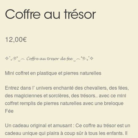
Harmonisation de l’être
Coffre au trésor
Harmonisation des lieux
12,00
€
Soin beauté
✧˚₊‧୭⁺‿︵ 𝓒𝓸𝓯𝓯𝓻𝓮 𝓪𝓾 𝓽𝓻𝓮𝓼𝓸𝓻 𝓭𝓮 𝓯𝓮𝓮 ‿︵⁺୭‧₊˚✧
Sels de bain
Mini coffret en plastique et pierres naturelles
Encens
Entrez dans l’ univers enchanté des chevaliers, des fées,
Déco
des magiciennes et sorcières, des trésors.. avec ce mini
coffret remplis de pierres naturelles avec une breloque
Cadeaux de naissance
Fée
Ésotérisme : les pratiques spirituelles du monde invisible
Un cadeau original et amusant : Ce coffre au trésor est un
cadeau unique qui plaira à coup sûr à tous les enfants. Il