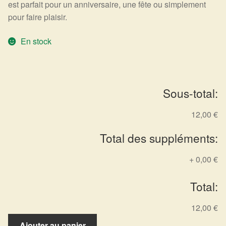
Arts Divinatoires : Percez les Mystères de l’Invisible
est parfait pour un anniversaire, une fête ou simplement
pour faire plaisir.
Magie: Le Savoir des Sorcières
En stock
Protection énergétique : Trouvez votre bouclier
intérieur
Sous-total:
Les pierres en détail
12,00 €
Test — Quelle Gardienne ?
Total des suppléments:
La roue de l’année
+
0,00 €
Mon compte
Total:
Validation de la commande
12,00 €
quantité
Ajouter au panier