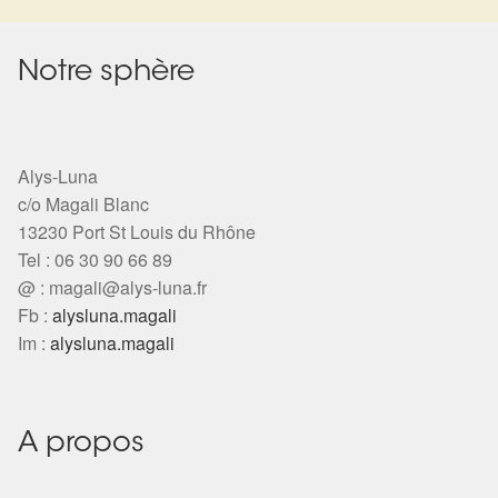
Notre sphère
Alys-Luna
c/o Magali Blanc
13230 Port St Louis du Rhône
Tel : 06 30 90 66 89
@ :
magali@alys-luna.fr
Fb :
alysluna.magali
Im :
alysluna.magali
A propos