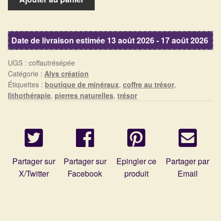
Détails du compte
de
Coffre
Commandes
au
Date de livraison estimée 13 août 2026 - 17 août 2026
trésor
Panier
UGS :
coffautrésépée
Catégorie :
Alys création
Étiquettes :
boutique de minéraux
,
coffre au trésor
,
lithothérapie
,
pierres naturelles
,
trésor
Partager sur
Partager sur
Epingler ce
Partager par
X/Twitter
Facebook
produit
Email