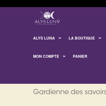
Aller
Aller
à
au
la
contenu
navigation
ALYS LUNA
LA BOUTIQUE
MON COMPTE
PANIER
Gardienne des savoirs