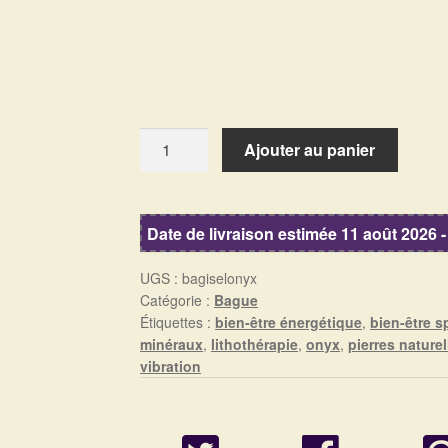
quantité
Ajouter au panier
de
Bague
pierre
Date de livraison estimée 11 août 2026 -
onyx
UGS :
bagiselonyx
Catégorie :
Bague
Étiquettes :
bien-être énergétique
,
bien-être sp
minéraux
,
lithothérapie
,
onyx
,
pierres naturel
vibration