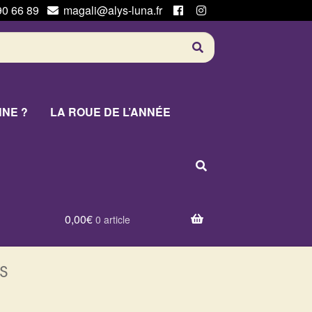
90 66 89
magali@alys-luna.fr
NNE ?
LA ROUE DE L’ANNÉE
0,00
€
0 article
s