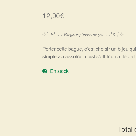
12,00
€
✧˚₊‧୭⁺‿︵ 𝓑𝓪𝓰𝓾𝓮 𝓹𝓲𝓮𝓻𝓻𝓮 𝓸𝓷𝔂𝔁 ‿︵⁺୭‧₊˚✧
Porter cette bague, c’est choisir un bijou qu
simple accessoire : c’est s’offrir un allié de
En stock
Total