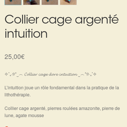
Harmonisation de l’être
Collier cage argenté
Harmonisation des lieux
intuition
Soin beauté
Sels de bain
25,00
€
Encens
✧˚₊‧୭⁺‿︵ 𝓒𝓸𝓵𝓵𝓲𝓮𝓻 𝓬𝓪𝓰𝓮 𝓭𝓸𝓻𝓮 𝓲𝓷𝓽𝓾𝓲𝓽𝓲𝓸𝓷 ‿︵⁺୭‧₊˚✧
Déco
L’intuition joue un rôle fondamental dans la pratique de la
lithothérapie.
Cadeaux de naissance
Collier cage argenté, pierres roulées amazonite, pierre de
Ésotérisme : les pratiques spirituelles du monde invisible
lune, agate mousse