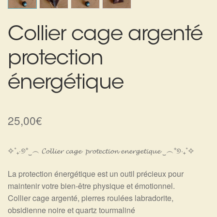
Harmonisation de l’être
Collier cage argenté
Harmonisation des lieux
protection
Soin beauté
énergétique
Sels de bain
25,00
€
Encens
Déco
✧˚₊‧୭⁺‿︵ 𝓒𝓸𝓵𝓵𝓲𝓮𝓻 𝓬𝓪𝓰𝓮 𝓹𝓻𝓸𝓽𝓮𝓬𝓽𝓲𝓸𝓷 𝓮𝓷𝓮𝓻𝓰𝓮𝓽𝓲𝓺𝓾𝓮 ‿︵⁺୭‧₊˚✧
Cadeaux de naissance
La protection énergétique est un outil précieux pour
maintenir votre bien-être physique et émotionnel.
Ésotérisme : les pratiques spirituelles du monde invisible
Collier cage argenté, pierres roulées labradorite,
obsidienne noire et quartz tourmaliné