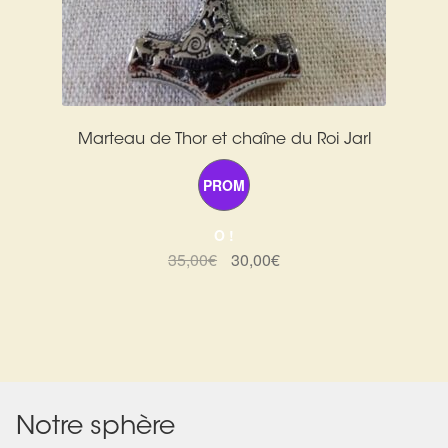
Marteau de Thor et chaîne du Roi Jarl
PROM
O !
Le
Le
35,00
€
30,00
€
prix
prix
initial
actuel
était :
est :
35,00€.
30,00€.
Notre sphère