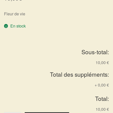
Harmonisation de l’être
Fleur de vie
Harmonisation des lieux
En stock
Soin beauté
Sels de bain
Sous-total:
Encens
10,00 €
Total des suppléments:
Déco
+
0,00 €
Cadeaux de naissance
Total:
Ésotérisme : les pratiques spirituelles du monde invisible
10,00 €