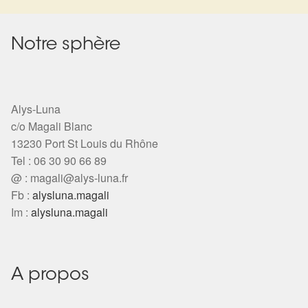
Notre sphère
Alys-Luna
c/o Magali Blanc
13230 Port St Louis du Rhône
Tel : 06 30 90 66 89
@ :
magali@alys-luna.fr
Fb :
alysluna.magali
Im :
alysluna.magali
A propos