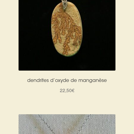
dendrites d’oxyde de manganèse
22,50
€