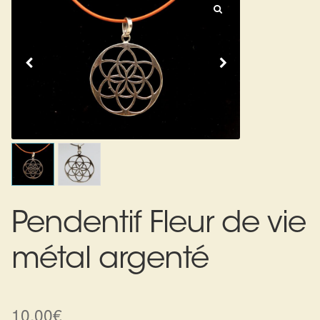
Expan
La Boutique
Mon compte
Panier
Nouveautés
Search
Bijoux
for:
Bolas
Bracelets
Colliers
Pendentif Fleur de vie
Pendentifs
métal argenté
Pierres
Harmonisation
10,00
€