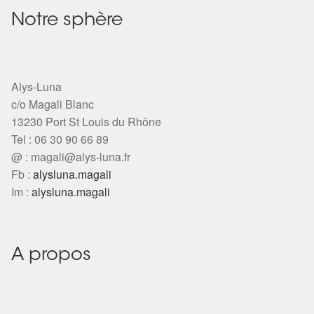
Notre sphère
Alys-Luna
c/o Magali Blanc
13230 Port St Louis du Rhône
Tel : 06 30 90 66 89
@ :
magali@alys-luna.fr
Fb :
alysluna.magali
Im :
alysluna.magali
A propos