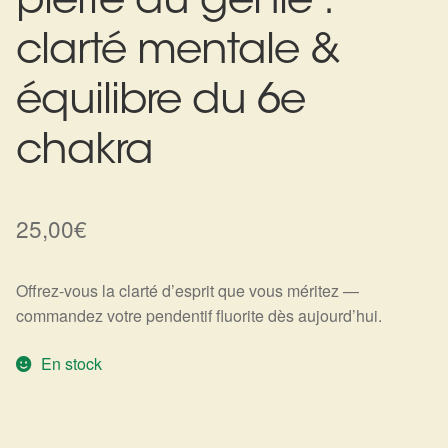
pierre du génie :
Harmonisation de l’être
clarté mentale &
Harmonisation des lieux
équilibre du 6e
Soin beauté
chakra
Sels de bain
25,00
€
Encens
Offrez-vous la clarté d’esprit que vous méritez —
Déco
commandez votre pendentif fluorite dès aujourd’hui.
Cadeaux de naissance
En stock
Ésotérisme : les pratiques spirituelles du monde invisible