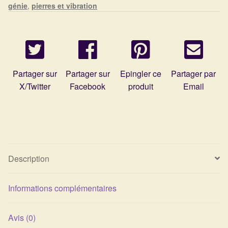
Détails du compte
génie
,
pierres et vibration
:
clarté
Commandes
mentale
&
Panier
équilibre
Partager sur
Partager sur
Epingler ce
Partager par
du
X/Twitter
Facebook
produit
Email
6e
chakra
Description
Informations complémentaires
Avis (0)