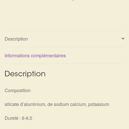
Arts Divinatoires : Percez les Mystères de l’Invisible
Magie: Le Savoir des Sorcières
Protection énergétique : Trouvez votre bouclier
Description
intérieur
Les pierres en détail
Informations complémentaires
Test — Quelle Gardienne ?
Description
La roue de l’année
Composition
Mon compte
silicate d’aluminium, de sodium calcium, potassium
Validation de la commande
Dureté : 6-6,5