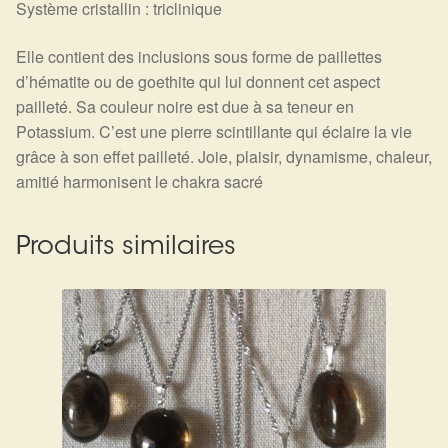
Système cristallin : triclinique
Détails du compte
Elle contient des inclusions sous forme de paillettes
Commandes
d’hématite ou de goethite qui lui donnent cet aspect
pailleté. Sa couleur noire est due à sa teneur en
Panier
Potassium. C’est une pierre scintillante qui éclaire la vie
grâce à son effet pailleté. Joie, plaisir, dynamisme, chaleur,
amitié harmonisent le chakra sacré
Produits similaires