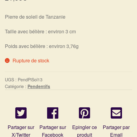
Harmonisation de l’être
Pierre de soleil de Tanzanie
Harmonisation des lieux
Taille avec bélière : environ 3 cm
Soin beauté
Poids avec bélière : environ 3,76g
Sels de bain
Rupture de stock
Encens
UGS :
PendPiSol13
Catégorie :
Pendentifs
Déco
Cadeaux de naissance
Ésotérisme : les pratiques spirituelles du monde invisible
Partager sur
Partager sur
Epingler ce
Partager par
X/Twitter
Facebook
produit
Email