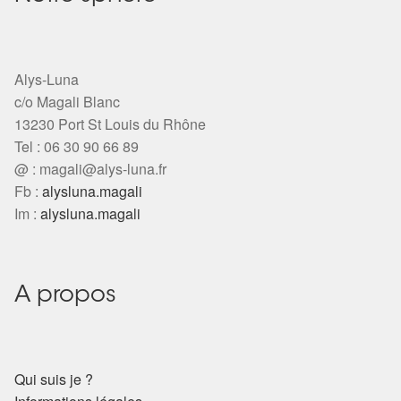
Alys-Luna
c/o Magali Blanc
13230 Port St Louis du Rhône
Tel : 06 30 90 66 89
@ :
magali@alys-luna.fr
Fb :
alysluna.magali
Im :
alysluna.magali
A propos
Qui suis je ?