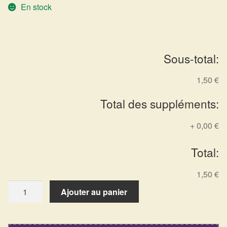
En stock
Harmonisation de l’être
Harmonisation des lieux
Sous-total:
Soin beauté
1,50 €
Sels de bain
Total des suppléments:
Encens
+
0,00 €
Total:
Déco
1,50 €
Cadeaux de naissance
quantité
Ajouter au panier
de
Ésotérisme : les pratiques spirituelles du monde invisible
Pochette
bijou