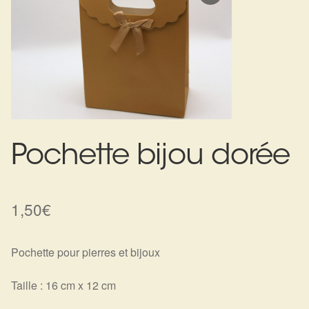
Expan
La Boutique
Mon compte
Panier
Nouveautés
Search
Bijoux
for:
Bolas
Bracelets
Pochette bijou dorée
Colliers
1,50
€
Pendentifs
Pochette pour pierres et bijoux
Pierres
Taille : 16 cm x 12 cm
Harmonisation