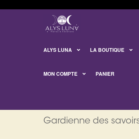
Aller
Aller
à
au
la
contenu
navigation
ALYS LUNA
LA BOUTIQUE
MON COMPTE
PANIER
Gardienne des savoirs