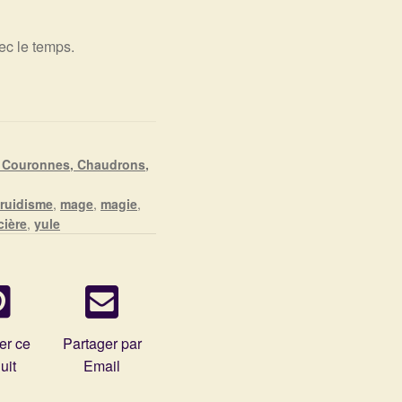
ec le temps.
, Couronnes, Chaudrons,
ruidisme
,
mage
,
magie
,
cière
,
yule
er ce
Partager par
uit
Email