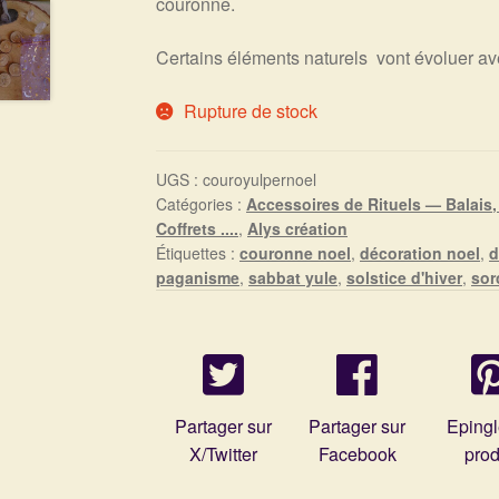
couronne.
Certains éléments naturels vont évoluer av
Rupture de stock
UGS :
couroyulpernoel
Catégories :
Accessoires de Rituels — Balais
Coffrets ....
,
Alys création
Étiquettes :
couronne noel
,
décoration noel
,
d
paganisme
,
sabbat yule
,
solstice d'hiver
,
sor
Partager sur
Partager sur
Epingl
X/Twitter
Facebook
prod