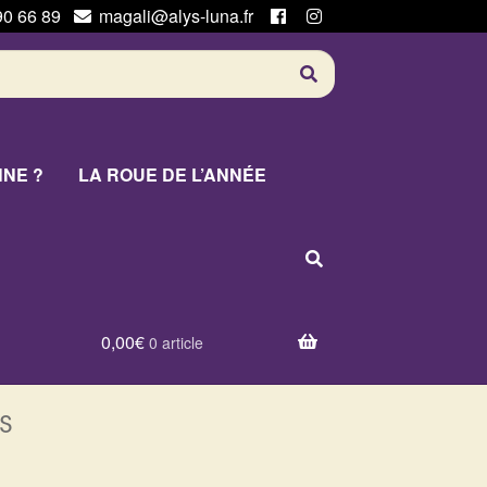
90 66 89
magali@alys-luna.fr
NNE ?
LA ROUE DE L’ANNÉE
0,00
€
0 article
s