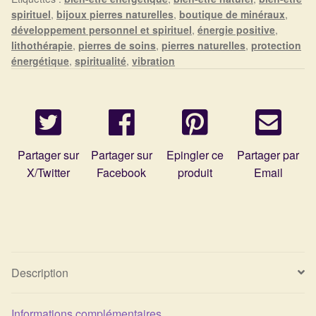
Arts Divinatoires : Percez les Mystères de l’Invisible
spirituel
,
bijoux pierres naturelles
,
boutique de minéraux
,
développement personnel et spirituel
,
énergie positive
,
Magie: Le Savoir des Sorcières
lithothérapie
,
pierres de soins
,
pierres naturelles
,
protection
énergétique
,
spiritualité
,
vibration
Protection énergétique : Trouvez votre bouclier
intérieur
Les pierres en détail
Partager sur
Partager sur
Epingler ce
Partager par
X/Twitter
Facebook
produit
Email
Test — Quelle Gardienne ?
La roue de l’année
Mon compte
Description
Validation de la commande
Informations complémentaires