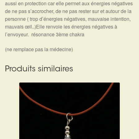
aussi en protection car elle permet aux énergies négatives
de ne pas s’accrocher, de ne pas rester sur et autour de la
personne ( trop d’énergies négatives, mauvaise intention,
mauvais œil..)Elle renvoie les énergies négatives à
l’envoyeur. résonance 3ème chakra
(ne remplace pas la médecine)
Produits similaires