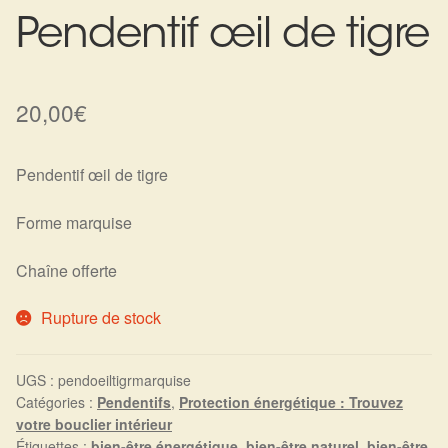
Pendentif œil de tigre
Harmonisation de l’être
Harmonisation des lieux
20,00
€
Soin beauté
Pendentif œil de tigre
Sels de bain
Forme marquise
Encens
Chaîne offerte
Déco
Rupture de stock
Cadeaux de naissance
UGS :
pendoeiltigrmarquise
Ésotérisme : les pratiques spirituelles du monde invisible
Catégories :
Pendentifs
,
Protection énergétique : Trouvez
votre bouclier intérieur
Étiquettes :
bien-être énergétique
,
bien-être naturel
,
bien-être