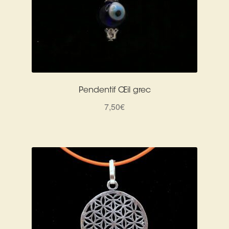
Pendentif Œil grec
7,50
€