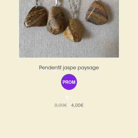
Pendentif jaspe paysage
PROM
O !
Le
Le
8,00
€
4,00
€
prix
prix
initial
actuel
était :
est :
8,00€.
4,00€.