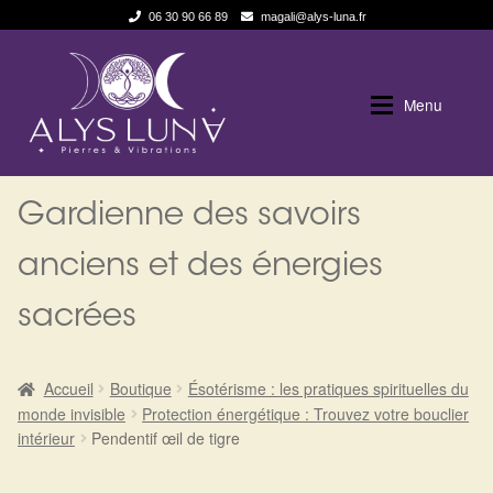
06 30 90 66 89
magali@alys-luna.fr
Aller
Aller
à
au
Menu
la
contenu
navigation
Expan
Alys Luna
Alys Luna
Gardienne des savoirs
Expan
La Boutique
Qui suis je
anciens et des énergies
sacrées
Les pierres en détail
Boutique en ligne
Test — Quelle Gardienne ?
Blog
Accueil
Boutique
Ésotérisme : les pratiques spirituelles du
monde invisible
Protection énergétique : Trouvez votre bouclier
La roue de l’année
Politique de cookies (UE)
intérieur
Pendentif œil de tigre