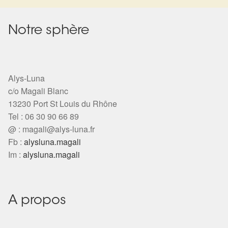
Notre sphère
Alys-Luna
c/o Magali Blanc
13230 Port St Louis du Rhône
Tel : 06 30 90 66 89
@ :
magali@alys-luna.fr
Fb :
alysluna.magali
Im :
alysluna.magali
A propos