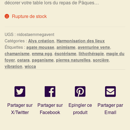
Arts Divinatoires : Percez les Mystères de l’Invisible
décorer votre table lors du repas de Pâques…
Rupture de stock
Magie: Le Savoir des Sorcières
Protection énergétique : Trouvez votre bouclier
UGS :
nidostaemmegavent
intérieur
Catégories :
Alys création
,
Harmonisation des lieux
Étiquettes :
agate mousse
,
animisme
,
aventurine verte
,
chamanisme
,
emma egg
,
ésotérisme
,
lithothérapie
,
magie du
Les pierres en détail
foyer
,
ostara
,
paganisme
,
pierres naturelles
,
sorcière
,
vibration
,
wicca
Test — Quelle Gardienne ?
La roue de l’année
Mon compte
Partager sur
Partager sur
Epingler ce
Partager par
X/Twitter
Facebook
produit
Email
Validation de la commande