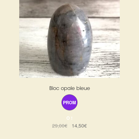
Bloc opale bleue
PROM
O !
Le
Le
29,00
€
14,50
€
prix
prix