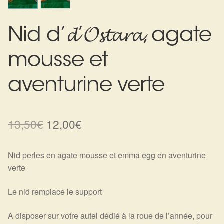
Harmonisation de l’être
Nid d’𝓭’𝓞𝓼𝓽𝓪𝓻𝓪, agate
Harmonisation des lieux
mousse et
Soin beauté
aventurine verte
Sels de bain
Le
Le
13,50
€
12,00
€
Encens
prix
prix
Déco
Nid perles en agate mousse et emma egg en aventurine
initial
actuel
verte
Cadeaux de naissance
était :
est :
Le nid remplace le support
13,50€.
12,00€.
Ésotérisme : les pratiques spirituelles du monde invisible
A disposer sur votre autel dédié à la roue de l’année, pour