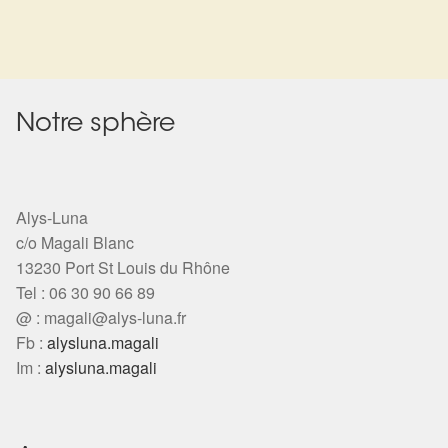
initial
actuel
était :
est :
29,00€.
14,50€.
Notre sphère
Alys-Luna
c/o Magali Blanc
13230 Port St Louis du Rhône
Tel : 06 30 90 66 89
@ :
magali@alys-luna.fr
Fb :
alysluna.magali
Im :
alysluna.magali