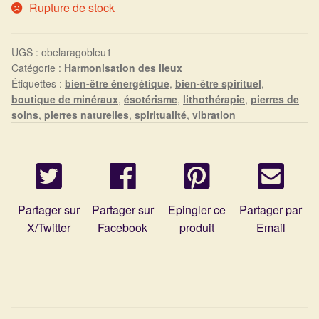
Arts Divinatoires : Percez les Mystères de l’Invisible
Rupture de stock
Magie: Le Savoir des Sorcières
UGS :
obelaragobleu1
Catégorie :
Harmonisation des lieux
Protection énergétique : Trouvez votre bouclier
Étiquettes :
bien-être énergétique
,
bien-être spirituel
,
intérieur
boutique de minéraux
,
ésotérisme
,
lithothérapie
,
pierres de
soins
,
pierres naturelles
,
spiritualité
,
vibration
Les pierres en détail
Test — Quelle Gardienne ?
Partager sur
Partager sur
Epingler ce
Partager par
La roue de l’année
X/Twitter
Facebook
produit
Email
Mon compte
Validation de la commande