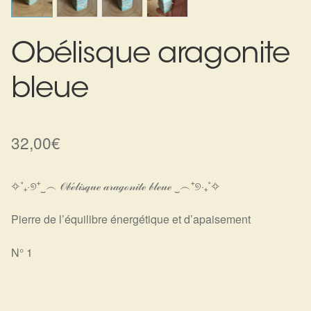
Harmonisation de l’être
Obélisque aragonite
Harmonisation des lieux
bleue
Soin beauté
Sels de bain
32,00
€
Encens
✧˚₊‧୭⁺‿︵ 𝒪𝒷ℯ́𝓁𝒾𝓈𝓆𝓊ℯ 𝒶𝓇𝒶ℊℴ𝓃𝒾𝓉ℯ 𝒷𝓁ℯ𝓊ℯ ‿︵⁺୭‧₊˚✧
Déco
Pierre de l’équilibre énergétique et d’apaisement
Cadeaux de naissance
N° 1
Ésotérisme : les pratiques spirituelles du monde invisible