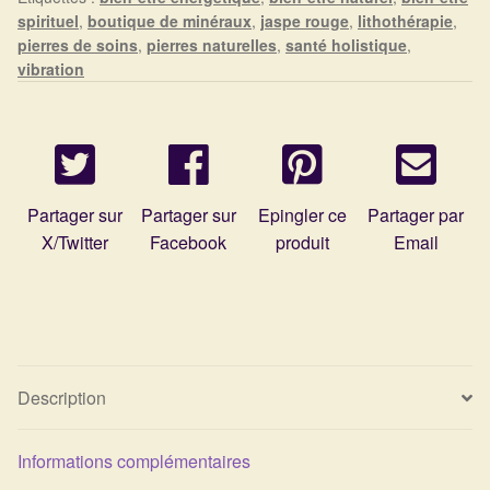
Détails du compte
spirituel
,
boutique de minéraux
,
jaspe rouge
,
lithothérapie
,
pierres de soins
,
pierres naturelles
,
santé holistique
,
Commandes
vibration
Panier
Partager sur
Partager sur
Epingler ce
Partager par
X/Twitter
Facebook
produit
Email
Description
Informations complémentaires