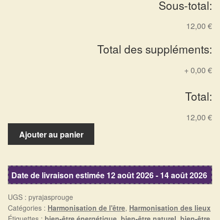
Sous-total:
Arts Divinatoires : Percez les Mystères de l’Invisible
12,00 €
Magie: Le Savoir des Sorcières
Total des suppléments:
Protection énergétique : Trouvez votre bouclier
intérieur
+
0,00 €
Total:
Les pierres en détail
12,00 €
Test — Quelle Gardienne ?
quantité
Ajouter au panier
de
La roue de l’année
Pyramide
jaspe
Mon compte
Date de livraison estimée 12 août 2026 - 14 août 2026
rouge
UGS :
pyrajasprouge
Validation de la commande
Catégories :
Harmonisation de l'être
,
Harmonisation des lieux
Étiquettes :
bien-être énergétique
,
bien-être naturel
,
bien-être