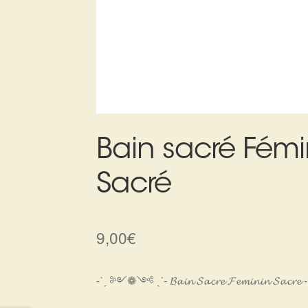
Bain sacré Fémi
Sacré
9,00
€
-ˋˏ ༻❁༺ ˎˊ- 𝓑𝓪𝓲𝓷 𝓢𝓪𝓬𝓻𝓮 𝓕𝓮𝓶𝓲𝓷𝓲𝓷 𝓢𝓪