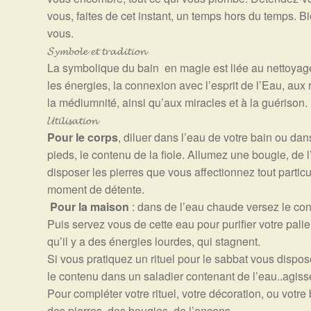
vous, faites de cet instant, un temps hors du temps. B
vous.
𝓢𝔂𝓶𝓫𝓸𝓵𝓮 𝓮𝓽 𝓽𝓻𝓪𝓭𝓲𝓽𝓲𝓸𝓷
La symbolique du bain en magie est liée au nettoyage,
les énergies, la connexion avec l’esprit de l’Eau, aux
la médiumnité, ainsi qu’aux miracles et à la guérison.
𝓤𝓽𝓲𝓵𝓲𝓼𝓪𝓽𝓲𝓸𝓷
Pour le corps
, diluer dans l’eau de votre bain ou da
pieds, le contenu de la fiole.
Allumez une bougie, de l
disposer les pierres que vous affectionnez tout partic
moment de détente.
Pour la maison
: dans de l’eau chaude versez le cont
Puis servez vous de cette eau pour purifier votre pali
qu’il y a des énergies lourdes, qui stagnent.
Si vous pratiquez un rituel pour le sabbat vous dispose
le contenu dans un saladier contenant de l’eau..agiss
Pour compléter votre rituel, votre décoration, ou votre 
des pierres, des bougies, de l’encens