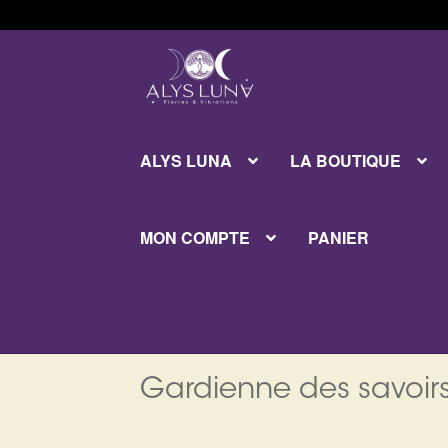
Aller
Aller
à
au
la
contenu
navigation
ALYS LUNA
LA BOUTIQUE
MON COMPTE
PANIER
Gardienne des savoirs