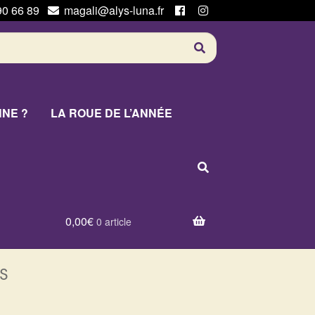
90 66 89
magali@alys-luna.fr
NNE ?
LA ROUE DE L’ANNÉE
0,00
€
0 article
s