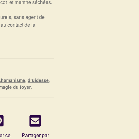
icot et menthe séchées.
turels, sans agent de
au contact de la
chamanisme
,
druidesse
,
magie du foyer
,
er ce
Partager par