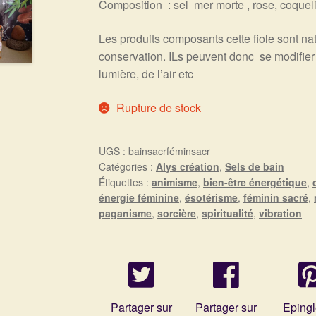
Composition : sel mer morte , rose, coquel
Les produits composants cette fiole sont na
conservation. ILs peuvent donc se modifier 
lumière, de l’air etc
Rupture de stock
UGS :
bainsacrféminsacr
Catégories :
Alys création
,
Sels de bain
Étiquettes :
animisme
,
bien-être énergétique
,
énergie féminine
,
ésotérisme
,
féminin sacré
,
paganisme
,
sorcière
,
spiritualité
,
vibration
Partager sur
Partager sur
Epingl