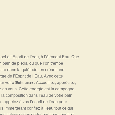
nt appel à l’Esprit de l’eau, à l’élément Eau. Que
n bain de pieds, ou que l’on trempe
faire dans la quiétude, en créant une
gie de l’Esprit de l’Eau. Avec cette
re 𝕭𝖆𝖎𝖓 𝖘𝖆𝖈𝖗𝖊 . Accueillez, appréciez,
le en vous. Cette énergie est la compagne,
z la composition dans l’eau de votre bain,
, appelez à vos l’esprit de l’eau pour
us immergeant confiez à l’eau tout ce qui
, laissez vous porter par l’eau, purifiez