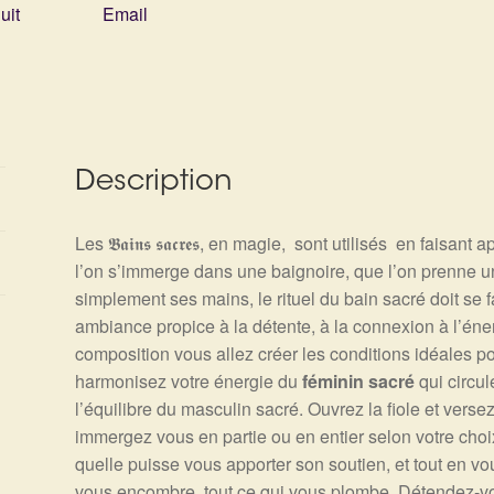
uit
Email
Description
Les 𝕭𝖆𝖎𝖓𝖘 𝖘𝖆𝖈𝖗𝖊𝖘, en magie, sont utilisés en faisa
l’on s’immerge dans une baignoire, que l’on prenne u
simplement ses mains, le rituel du bain sacré doit se 
ambiance propice à la détente, à la connexion à l’éner
composition vous allez créer les conditions idéales pour vot
harmonisez votre énergie du
féminin sacré
qui circu
l’équilibre du masculin sacré. Ouvrez la fiole et verse
immergez vous en partie ou en entier selon votre choix
quelle puisse vous apporter son soutien, et tout en vo
vous encombre, tout ce qui vous plombe. Détendez-vous