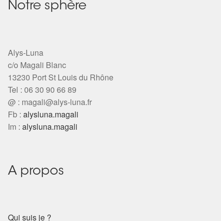
Notre sphère
Alys-Luna
c/o Magali Blanc
13230 Port St Louis du Rhône
Tel : 06 30 90 66 89
@ :
magali@alys-luna.fr
Fb :
alysluna.magali
Im :
alysluna.magali
A propos
Qui suis je ?