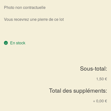
Photo non contractuelle
Harmonisation de l’être
Vous recevrez une pierre de ce lot
Harmonisation des lieux
Soin beauté
En stock
Sels de bain
Encens
Sous-total:
Déco
1,50 €
Cadeaux de naissance
Total des suppléments:
Ésotérisme : les pratiques spirituelles du monde invisible
+
0,00 €