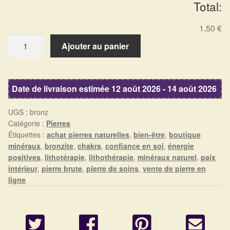
Total:
Arts Divinatoires : Percez les Mystères de l’Invisible
1,50 €
Magie: Le Savoir des Sorcières
quantité
Ajouter au panier
de
Protection énergétique : Trouvez votre bouclier
Bronzite
intérieur
Date de livraison estimée 12 août 2026 - 14 août 2026
Les pierres en détail
UGS :
bronz
Catégorie :
Pierres
Test — Quelle Gardienne ?
Étiquettes :
achat pierres naturelles
,
bien-être
,
boutique
minéraux
,
bronzite
,
chakra
,
confiance en soi
,
énergie
La roue de l’année
positives
,
lithotérapie
,
lithothérapie
,
minéraux naturel
,
paix
intérieur
,
pierre brute
,
pierre de soins
,
vente de pierre en
Mon compte
ligne
Validation de la commande