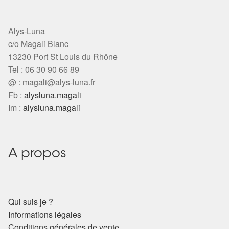
Alys-Luna
c/o Magali Blanc
13230 Port St Louis du Rhône
Tel : 06 30 90 66 89
@ :
magali@alys-luna.fr
Fb :
alysluna.magali
Im :
alysluna.magali
A propos
Qui suis je ?
Informations légales
Conditions générales de vente