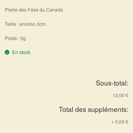
Harmonisation de l’être
Pierre des Fées du Canada
Taille : environ 3cm
Harmonisation des lieux
Poids : 5g
Soin beauté
En stock
Sels de bain
Encens
Sous-total:
Déco
12,00 €
Cadeaux de naissance
Total des suppléments:
Ésotérisme : les pratiques spirituelles du monde invisible
+
0,00 €