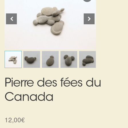
Expan
La Boutique
Mon compte
Panier
Nouveautés
Search
Bijoux
for:
Bolas
Bracelets
Colliers
Pierre des fées du
Pendentifs
Canada
Pierres
12,00
€
Harmonisation