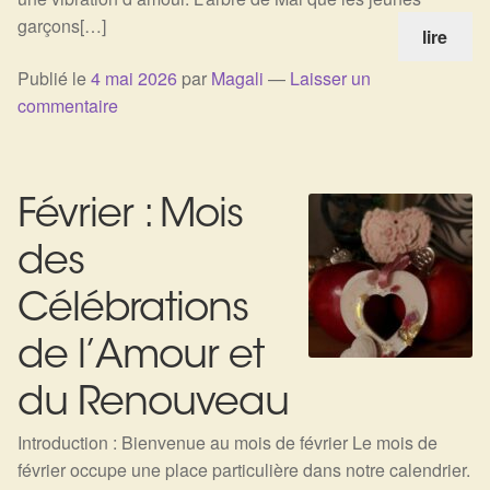
Arts Divinatoires : Percez les Mystères de l’Invisible
garçons[…]
lire
Magie: Le Savoir des Sorcières
Publié le
4 mai 2026
par
Magali
—
Laisser un
commentaire
Protection énergétique : Trouvez votre bouclier
intérieur
Février : Mois
Les pierres en détail
des
Test — Quelle Gardienne ?
Célébrations
La roue de l’année
de l’Amour et
Mon compte
du Renouveau
Validation de la commande
Introduction : Bienvenue au mois de février Le mois de
février occupe une place particulière dans notre calendrier.