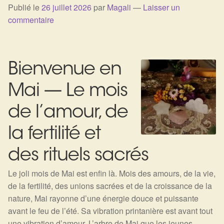
Publié le
26 juillet 2026
par
Magali
—
Laisser un
Harmonisation de l’être
commentaire
Harmonisation des lieux
Bienvenue en
Soin beauté
Mai — Le mois
Sels de bain
de l’amour, de
Encens
la fertilité et
Déco
des rituels sacrés
Le joli mois de Mai est enfin là. Mois des amours, de la vie,
Cadeaux de naissance
de la fertilité, des unions sacrées et de la croissance de la
nature, Mai rayonne d’une énergie douce et puissante
Ésotérisme : les pratiques spirituelles du monde invisible
avant le feu de l’été. Sa vibration printanière est avant tout
une vibration d’amour. L’arbre de Mai que les jeunes