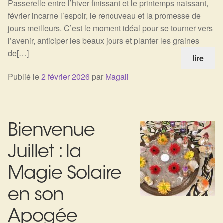
Passerelle entre l’hiver finissant et le printemps naissant,
Détails du compte
février incarne l’espoir, le renouveau et la promesse de
jours meilleurs. C’est le moment idéal pour se tourner vers
Commandes
l’avenir, anticiper les beaux jours et planter les graines
de[…]
Panier
lire
Publié le
2 février 2026
par
Magali
Bienvenue
Juillet : la
Magie Solaire
en son
Apogée