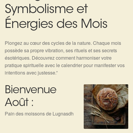
Expan
La Boutique
Mon compte
Symbolisme et
Panier
Nouveautés
Énergies des Mois
Search
Bijoux
for:
Plongez au cœur des cycles de la nature. Chaque mois
Bolas
possède sa propre vibration, ses rituels et ses secrets
ésotériques. Découvrez comment harmoniser votre
Bracelets
pratique spirituelle avec le calendrier pour manifester vos
intentions avec justesse.”
Colliers
Bienvenue
Pendentifs
Août :
Pierres
Pain des moissons de Lugnasdh
Harmonisation