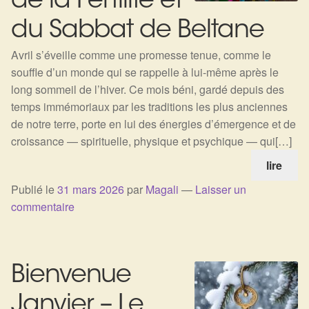
de la Fertilité et
du Sabbat de Beltane
Avril s’éveille comme une promesse tenue, comme le
souffle d’un monde qui se rappelle à lui-même après le
long sommeil de l’hiver. Ce mois béni, gardé depuis des
temps immémoriaux par les traditions les plus anciennes
de notre terre, porte en lui des énergies d’émergence et de
croissance — spirituelle, physique et psychique — qui[…]
lire
Publié le
31 mars 2026
par
Magali
—
Laisser un
commentaire
Bienvenue
Janvier – Le