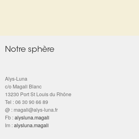
Notre sphère
Alys-Luna
c/o Magali Blanc
13230 Port St Louis du Rhône
Tel : 06 30 90 66 89
@ :
magali@alys-luna.fr
Fb :
alysluna.magali
Im :
alysluna.magali