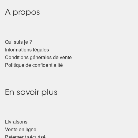
Arts Divinatoires : Percez les Mystères de l’Invisible
A propos
Magie: Le Savoir des Sorcières
Protection énergétique : Trouvez votre bouclier
Qui suis je ?
intérieur
Informations légales
Conditions générales de vente
Les pierres en détail
Politique de confidentialité
Test — Quelle Gardienne ?
La roue de l’année
En savoir plus
Mon compte
Livraisons
Validation de la commande
Vente en ligne
Paiement sécurisé