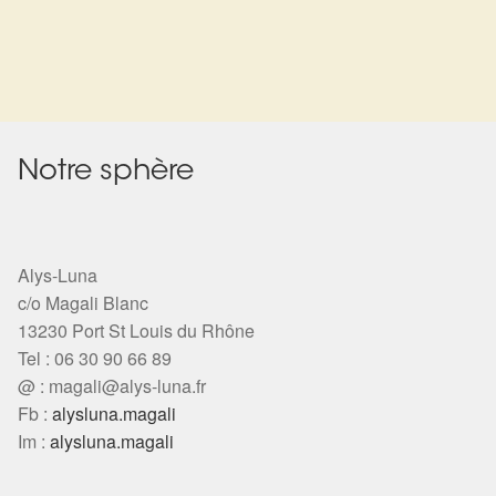
Harmonisation de l’être
Harmonisation des lieux
Soin beauté
Notre sphère
Sels de bain
Encens
Alys-Luna
c/o Magali Blanc
Déco
13230 Port St Louis du Rhône
Tel : 06 30 90 66 89
@ :
magali@alys-luna.fr
Cadeaux de naissance
Fb :
alysluna.magali
Im :
alysluna.magali
Ésotérisme : les pratiques spirituelles du monde invisible