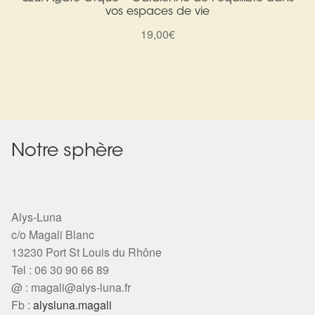
Arts Divinatoires : Percez les Mystères de l’Invisible
vos espaces de vie
19,00
€
Magie: Le Savoir des Sorcières
Protection énergétique : Trouvez votre bouclier
intérieur
Les pierres en détail
Notre sphère
Test — Quelle Gardienne ?
La roue de l’année
Alys-Luna
c/o Magali Blanc
Mon compte
13230 Port St Louis du Rhône
Tel : 06 30 90 66 89
Validation de la commande
@ :
magali@alys-luna.fr
Fb :
alysluna.magali