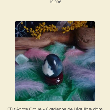
19,00
€
Harmonisation de l’être
Harmonisation des lieux
Soin beauté
Sels de bain
Encens
Déco
Cadeaux de naissance
Ésotérisme : les pratiques spirituelles du monde invisible
Œuf Agate Orque – Gardienne de l’équilibre dans