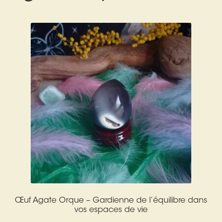
Expan
La Boutique
Mon compte
Panier
Nouveautés
Search
Bijoux
for:
Bolas
Bracelets
Colliers
Pendentifs
Pierres
Œuf Agate Orque – Gardienne de l’équilibre dans
Harmonisation
vos espaces de vie