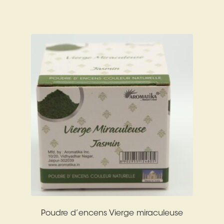
Harmonisation de l’être
Harmonisation des lieux
Soin beauté
Sels de bain
Encens
Déco
Cadeaux de naissance
Ésotérisme : les pratiques spirituelles du monde invisible
Poudre d’encens Vierge miraculeuse