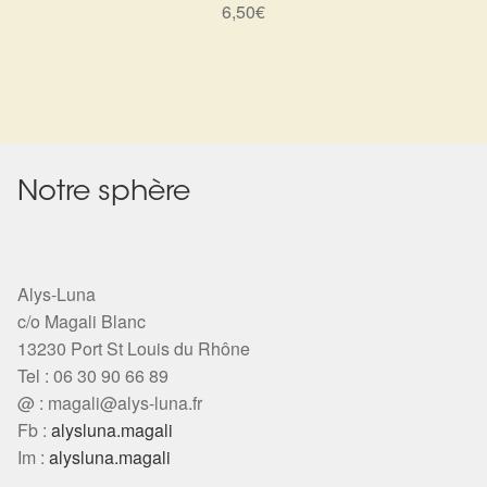
Arts Divinatoires : Percez les Mystères de l’Invisible
6,50
€
Magie: Le Savoir des Sorcières
Protection énergétique : Trouvez votre bouclier
intérieur
Notre sphère
Les pierres en détail
Test — Quelle Gardienne ?
Alys-Luna
c/o Magali Blanc
La roue de l’année
13230 Port St Louis du Rhône
Tel : 06 30 90 66 89
Mon compte
@ :
magali@alys-luna.fr
Fb :
alysluna.magali
Validation de la commande
Im :
alysluna.magali