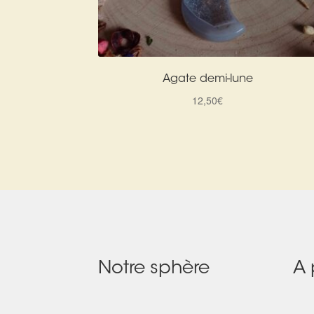
Agate demi-lune
12,50
€
Notre sphère
A 