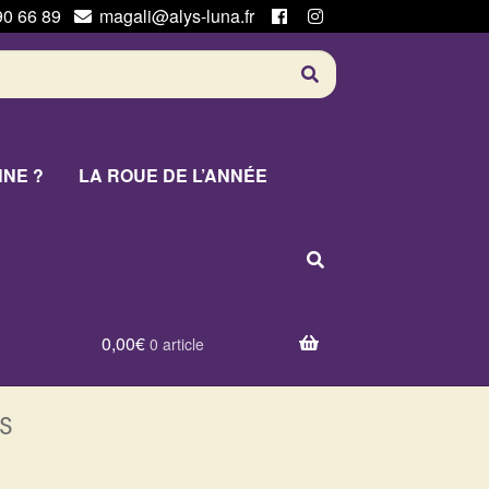
90 66 89
magali@alys-luna.fr
NNE ?
LA ROUE DE L’ANNÉE
0,00
€
0 article
s