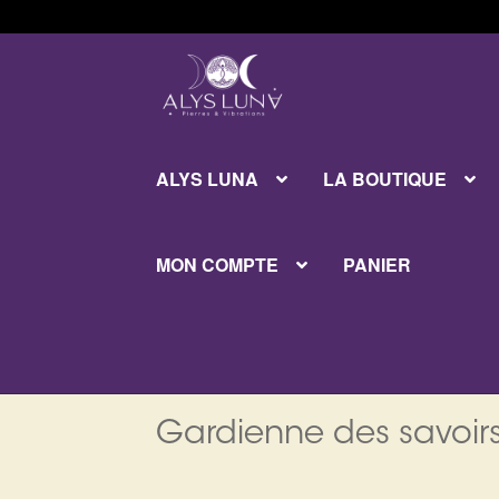
Aller
Aller
à
au
la
contenu
navigation
ALYS LUNA
LA BOUTIQUE
MON COMPTE
PANIER
Gardienne des savoirs