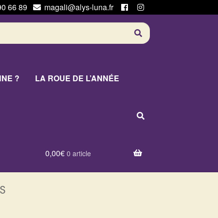
90 66 89
magali@alys-luna.fr
NNE ?
LA ROUE DE L’ANNÉE
0,00
€
0 article
s