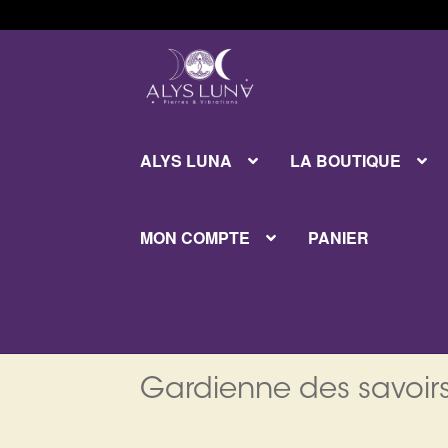
Aller
Aller
à
au
la
contenu
navigation
ALYS LUNA
LA BOUTIQUE
MON COMPTE
PANIER
Gardienne des savoirs