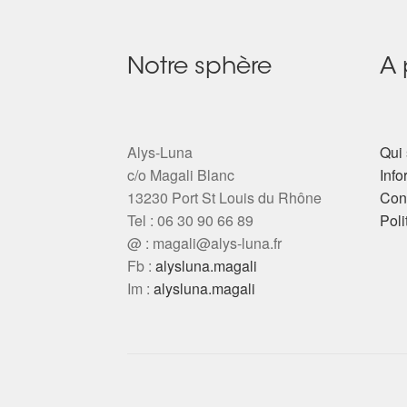
Notre sphère
A 
Alys-Luna
Qui 
c/o Magali Blanc
Info
13230 Port St Louis du Rhône
Cond
Tel : 06 30 90 66 89
Poli
@ :
magali@alys-luna.fr
Fb :
alysluna.magali
Im :
alysluna.magali