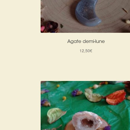
Agate demi-lune
12,50
€