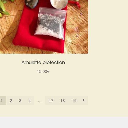
Amulette protection
15,00
€
1
2
3
4
…
17
18
19