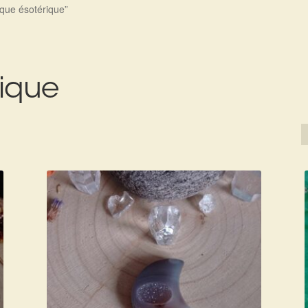
tique ésotérique”
rique