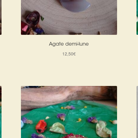
Agate demi-lune
12,50
€