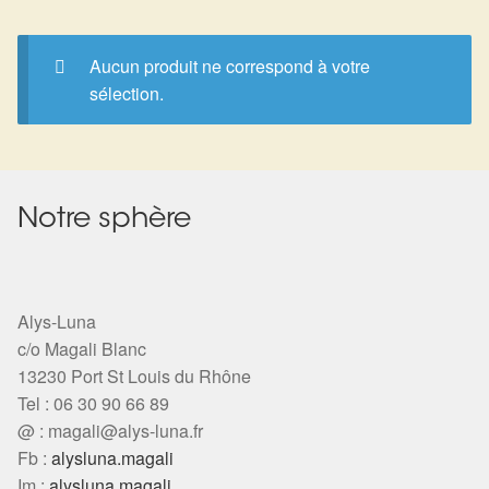
Expan
La Boutique
Mon compte
Panier
Nouveautés
Aucun produit ne correspond à votre
sélection.
Search
Bijoux
for:
Bolas
Notre sphère
Bracelets
Colliers
Alys-Luna
c/o Magali Blanc
Pendentifs
13230 Port St Louis du Rhône
Tel : 06 30 90 66 89
Pierres
@ :
magali@alys-luna.fr
Fb :
alysluna.magali
Harmonisation
Im :
alysluna.magali