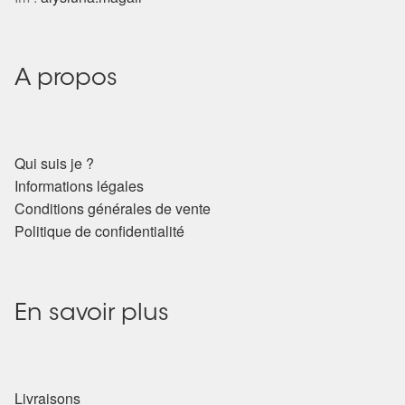
Harmonisation de l’être
Harmonisation des lieux
A propos
Soin beauté
Qui suis je ?
Sels de bain
Informations légales
Conditions générales de vente
Encens
Politique de confidentialité
Déco
En savoir plus
Cadeaux de naissance
Ésotérisme : les pratiques spirituelles du monde invisible
Livraisons