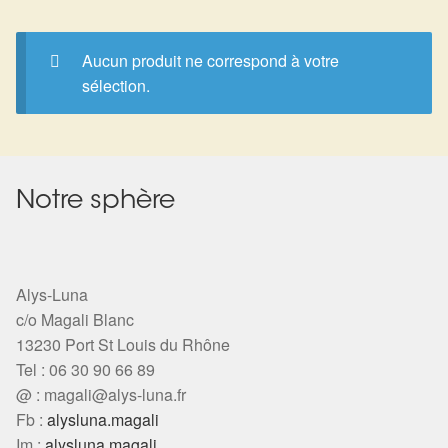
Expan
La Boutique
Mon compte
Panier
Nouveautés
Aucun produit ne correspond à votre
sélection.
Search
Bijoux
for:
Bolas
Notre sphère
Bracelets
Colliers
Alys-Luna
c/o Magali Blanc
Pendentifs
13230 Port St Louis du Rhône
Tel : 06 30 90 66 89
Pierres
@ :
magali@alys-luna.fr
Fb :
alysluna.magali
Harmonisation
Im :
alysluna.magali