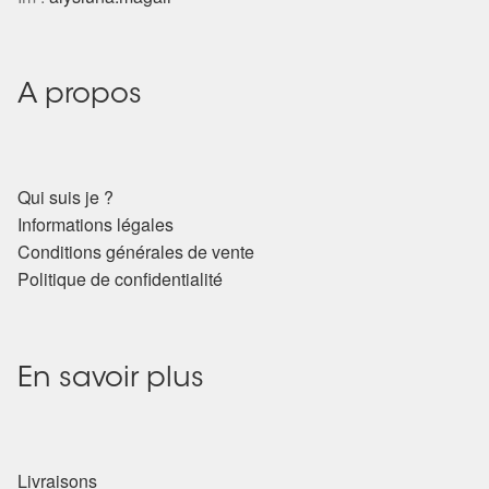
Harmonisation de l’être
Harmonisation des lieux
A propos
Soin beauté
Qui suis je ?
Sels de bain
Informations légales
Conditions générales de vente
Encens
Politique de confidentialité
Déco
En savoir plus
Cadeaux de naissance
Ésotérisme : les pratiques spirituelles du monde invisible
Livraisons