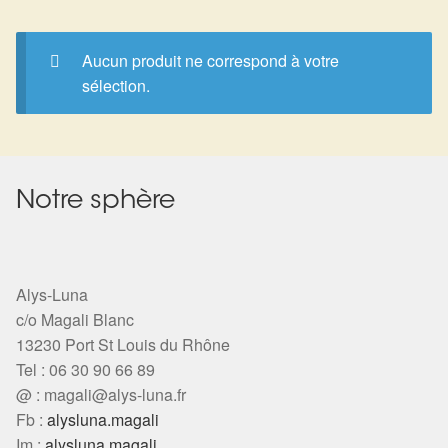
Expan
La Boutique
Mon compte
Panier
Nouveautés
Aucun produit ne correspond à votre
sélection.
Search
Bijoux
for:
Bolas
Notre sphère
Bracelets
Colliers
Alys-Luna
c/o Magali Blanc
Pendentifs
13230 Port St Louis du Rhône
Tel : 06 30 90 66 89
Pierres
@ :
magali@alys-luna.fr
Fb :
alysluna.magali
Harmonisation
Im :
alysluna.magali