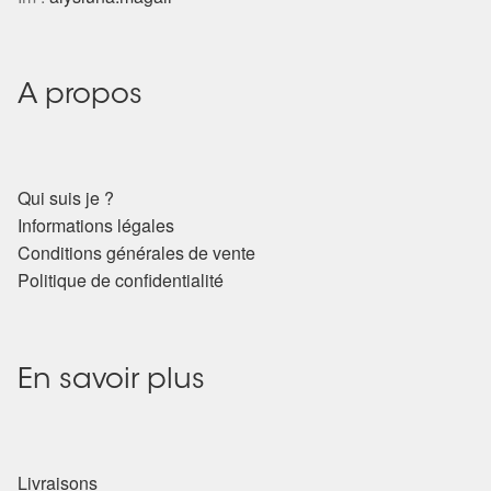
Harmonisation de l’être
Harmonisation des lieux
A propos
Soin beauté
Qui suis je ?
Sels de bain
Informations légales
Conditions générales de vente
Encens
Politique de confidentialité
Déco
En savoir plus
Cadeaux de naissance
Ésotérisme : les pratiques spirituelles du monde invisible
Livraisons