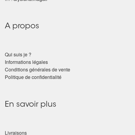
Harmonisation de l’être
Harmonisation des lieux
A propos
Soin beauté
Qui suis je ?
Sels de bain
Informations légales
Conditions générales de vente
Encens
Politique de confidentialité
Déco
En savoir plus
Cadeaux de naissance
Ésotérisme : les pratiques spirituelles du monde invisible
Livraisons