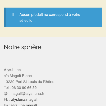
Expan
La Boutique
Mon compte
Panier
Nouveautés
Aucun produit ne correspond à votre
sélection.
Search
Bijoux
for:
Bolas
Notre sphère
Bracelets
Colliers
Alys-Luna
c/o Magali Blanc
Pendentifs
13230 Port St Louis du Rhône
Tel : 06 30 90 66 89
Pierres
@ :
magali@alys-luna.fr
Fb :
alysluna.magali
Harmonisation
Im :
alysluna.magali