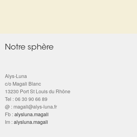
Harmonisation de l’être
Harmonisation des lieux
Soin beauté
Notre sphère
Sels de bain
Encens
Alys-Luna
c/o Magali Blanc
Déco
13230 Port St Louis du Rhône
Tel : 06 30 90 66 89
@ :
magali@alys-luna.fr
Cadeaux de naissance
Fb :
alysluna.magali
Im :
alysluna.magali
Ésotérisme : les pratiques spirituelles du monde invisible