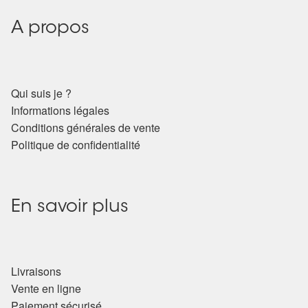
Arts Divinatoires : Percez les Mystères de l’Invisible
A propos
Magie: Le Savoir des Sorcières
Protection énergétique : Trouvez votre bouclier
Qui suis je ?
intérieur
Informations légales
Conditions générales de vente
Les pierres en détail
Politique de confidentialité
Test — Quelle Gardienne ?
La roue de l’année
En savoir plus
Mon compte
Livraisons
Validation de la commande
Vente en ligne
Paiement sécurisé