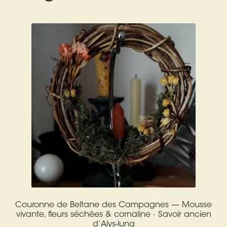
Expan
La Boutique
Mon compte
Panier
Nouveautés
Search
Bijoux
for:
Bolas
Bracelets
Colliers
Pendentifs
Pierres
Couronne de Beltane des Campagnes — Mousse
Harmonisation
vivante, fleurs séchées & cornaline · Savoir ancien
d’Alys-luna