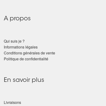
Arts Divinatoires : Percez les Mystères de l’Invisible
Magie: Le Savoir des Sorcières
A propos
Protection énergétique : Trouvez votre bouclier
intérieur
Qui suis je ?
Les pierres en détail
Informations légales
Conditions générales de vente
Test — Quelle Gardienne ?
Politique de confidentialité
La roue de l’année
En savoir plus
Mon compte
Validation de la commande
Livraisons