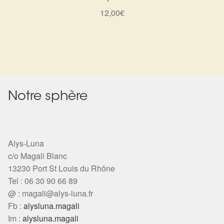
12,00
€
Harmonisation de l’être
Harmonisation des lieux
Soin beauté
Sels de bain
Notre sphère
Encens
Alys-Luna
Déco
c/o Magali Blanc
13230 Port St Louis du Rhône
Cadeaux de naissance
Tel : 06 30 90 66 89
@ :
magali@alys-luna.fr
Ésotérisme : les pratiques spirituelles du monde invisible
Fb :
alysluna.magali
Im :
alysluna.magali