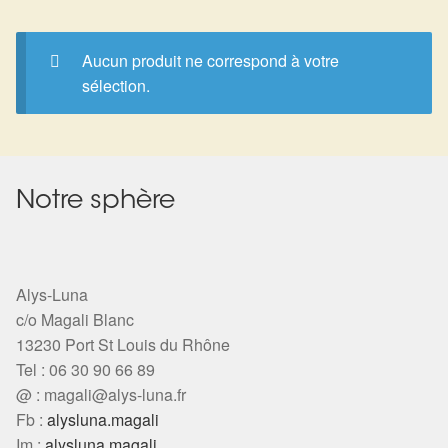
Expan
La Boutique
Mon compte
Panier
Nouveautés
Aucun produit ne correspond à votre
sélection.
Search
Bijoux
for:
Bolas
Notre sphère
Bracelets
Colliers
Alys-Luna
c/o Magali Blanc
Pendentifs
13230 Port St Louis du Rhône
Tel : 06 30 90 66 89
Pierres
@ :
magali@alys-luna.fr
Fb :
alysluna.magali
Harmonisation
Im :
alysluna.magali