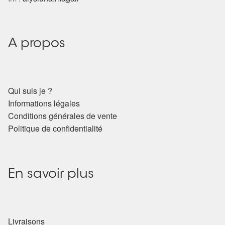
Harmonisation de l’être
Harmonisation des lieux
A propos
Soin beauté
Qui suis je ?
Sels de bain
Informations légales
Conditions générales de vente
Encens
Politique de confidentialité
Déco
En savoir plus
Cadeaux de naissance
Ésotérisme : les pratiques spirituelles du monde invisible
Livraisons