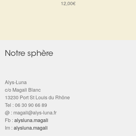
Arts Divinatoires : Percez les Mystères de l’Invisible
12,00
€
Magie: Le Savoir des Sorcières
Protection énergétique : Trouvez votre bouclier
intérieur
Notre sphère
Les pierres en détail
Test — Quelle Gardienne ?
Alys-Luna
c/o Magali Blanc
La roue de l’année
13230 Port St Louis du Rhône
Tel : 06 30 90 66 89
Mon compte
@ :
magali@alys-luna.fr
Fb :
alysluna.magali
Validation de la commande
Im :
alysluna.magali