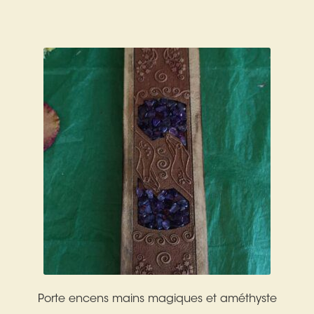
Harmonisation de l’être
Harmonisation des lieux
Soin beauté
Sels de bain
Encens
Déco
Cadeaux de naissance
Ésotérisme : les pratiques spirituelles du monde invisible
Porte encens mains magiques et améthyste