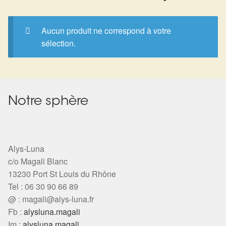
Expan
La Boutique
Mon compte
Panier
Nouveautés
Aucun produit ne correspond à votre
sélection.
Search
Bijoux
for:
Bolas
Notre sphère
Bracelets
Colliers
Alys-Luna
c/o Magali Blanc
Pendentifs
13230 Port St Louis du Rhône
Tel : 06 30 90 66 89
Pierres
@ :
magali@alys-luna.fr
Fb :
alysluna.magali
Harmonisation
Im :
alysluna.magali