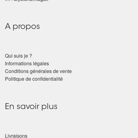
Harmonisation de l’être
Harmonisation des lieux
A propos
Soin beauté
Qui suis je ?
Sels de bain
Informations légales
Conditions générales de vente
Encens
Politique de confidentialité
Déco
En savoir plus
Cadeaux de naissance
Ésotérisme : les pratiques spirituelles du monde invisible
Livraisons