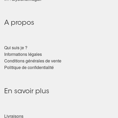
Harmonisation de l’être
Harmonisation des lieux
A propos
Soin beauté
Qui suis je ?
Sels de bain
Informations légales
Conditions générales de vente
Encens
Politique de confidentialité
Déco
En savoir plus
Cadeaux de naissance
Ésotérisme : les pratiques spirituelles du monde invisible
Livraisons