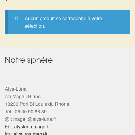
Expan
La Boutique
Mon compte
Panier
Nouveautés
Aucun produit ne correspond à votre
sélection.
Search
Bijoux
for:
Bolas
Notre sphère
Bracelets
Colliers
Alys-Luna
c/o Magali Blanc
Pendentifs
13230 Port St Louis du Rhône
Tel : 06 30 90 66 89
Pierres
@ :
magali@alys-luna.fr
Fb :
alysluna.magali
Harmonisation
Im :
alysluna.magali