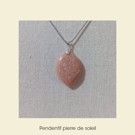
Arts Divinatoires : Percez les Mystères de l’Invisible
Magie: Le Savoir des Sorcières
Protection énergétique : Trouvez votre bouclier
intérieur
Les pierres en détail
Test — Quelle Gardienne ?
La roue de l’année
Mon compte
Validation de la commande
Pendentif pierre de soleil