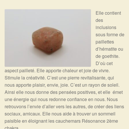
Expan
La Boutique
Mon compte
Elle contient
Panier
Nouveautés
des
inclusions
Search
Bijoux
sous forme de
for:
paillettes
Bolas
d’hématite ou
de goethite.
Bracelets
D’où cet
aspect pailleté. Elle apporte chaleur et joie de vivre.
Colliers
Stimule la créativité. C’est une pierre revitalisante, qui
nous apporte plaisir, envie, joie. C’est un rayon de soleil.
Ainsi elle nous donne des pensées positives, et elle émet
Pendentifs
une énergie qui nous redonne confiance en nous. Nous
retrouvons l’envie d’aller vers les autres, de créer des liens
Pierres
sociaux, amicaux. Elle nous aide à trouver un sommeil
paisible en éloignant les cauchemars Résonance 2ème
Harmonisation
chakra