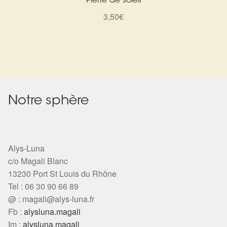
Pierre de soleil
3,50
€
Notre sphère
Alys-Luna
c/o Magali Blanc
13230 Port St Louis du Rhône
Tel : 06 30 90 66 89
@ :
magali@alys-luna.fr
Fb :
alysluna.magali
Im :
alysluna.magali