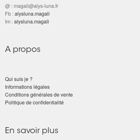
@ :
magali@alys-luna.fr
Harmonisation de l’être
Fb :
alysluna.magali
Im :
alysluna.magali
Harmonisation des lieux
Soin beauté
A propos
Sels de bain
Encens
Qui suis je ?
Informations légales
Déco
Conditions générales de vente
Politique de confidentialité
Cadeaux de naissance
Ésotérisme : les pratiques spirituelles du monde invisible
En savoir plus