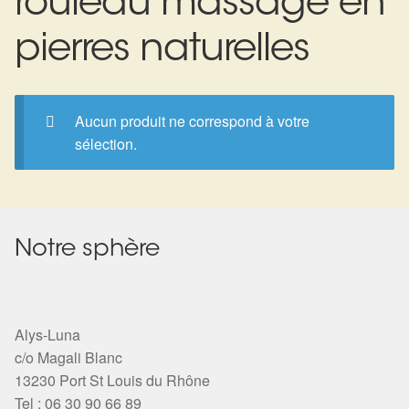
rouleau massage en
Expan
La Boutique
Mon compte
pierres naturelles
Panier
Nouveautés
Search
Bijoux
Aucun produit ne correspond à votre
for:
sélection.
Bolas
Bracelets
Colliers
Notre sphère
Pendentifs
Alys-Luna
Pierres
c/o Magali Blanc
13230 Port St Louis du Rhône
Harmonisation
Tel : 06 30 90 66 89