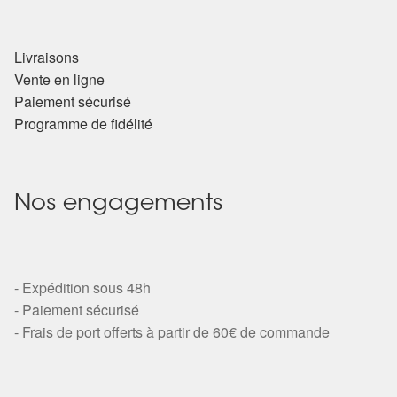
Arts Divinatoires : Percez les Mystères de l’Invisible
Magie: Le Savoir des Sorcières
Livraisons
Vente en ligne
Protection énergétique : Trouvez votre bouclier
Paiement sécurisé
intérieur
Programme de fidélité
Les pierres en détail
Nos engagements
Test — Quelle Gardienne ?
La roue de l’année
- Expédition sous 48h
- Paiement sécurisé
Mon compte
- Frais de port offerts à partir de 60€ de commande
Validation de la commande