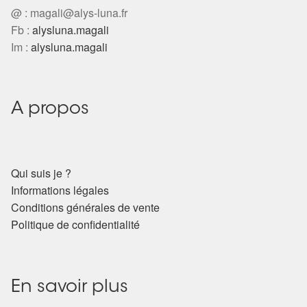
@ :
magali@alys-luna.fr
Harmonisation de l’être
Fb :
alysluna.magali
Im :
alysluna.magali
Harmonisation des lieux
Soin beauté
A propos
Sels de bain
Encens
Qui suis je ?
Informations légales
Déco
Conditions générales de vente
Politique de confidentialité
Cadeaux de naissance
Ésotérisme : les pratiques spirituelles du monde invisible
En savoir plus