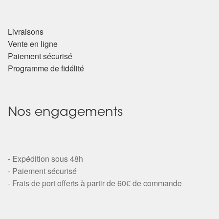
Arts Divinatoires : Percez les Mystères de l’Invisible
Magie: Le Savoir des Sorcières
Livraisons
Vente en ligne
Protection énergétique : Trouvez votre bouclier
Paiement sécurisé
intérieur
Programme de fidélité
Les pierres en détail
Nos engagements
Test — Quelle Gardienne ?
La roue de l’année
- Expédition sous 48h
- Paiement sécurisé
Mon compte
- Frais de port offerts à partir de 60€ de commande
Validation de la commande