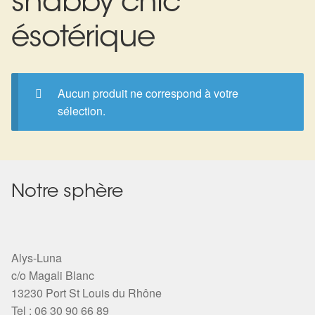
shabby chic
Expan
La Boutique
Mon compte
ésotérique
Panier
Nouveautés
Search
Bijoux
Aucun produit ne correspond à votre
for:
sélection.
Bolas
Bracelets
Colliers
Notre sphère
Pendentifs
Alys-Luna
Pierres
c/o Magali Blanc
13230 Port St Louis du Rhône
Harmonisation
Tel : 06 30 90 66 89