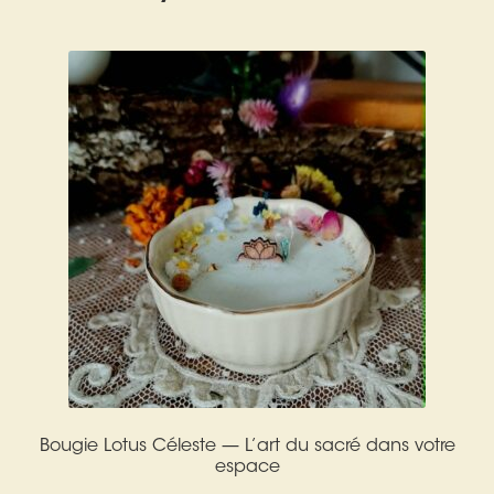
Expan
La Boutique
Mon compte
Panier
Nouveautés
Search
Bijoux
for:
Bolas
Bracelets
Colliers
Pendentifs
Pierres
Bougie Lotus Céleste — L’art du sacré dans votre
Harmonisation
espace