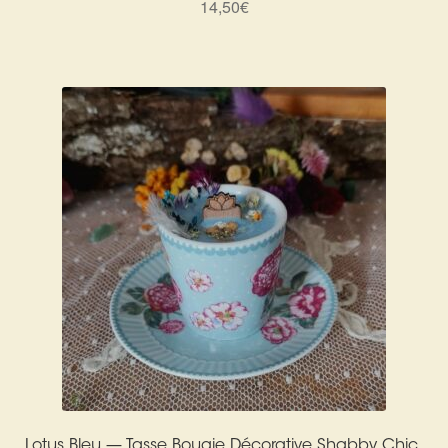
14,50
€
Harmonisation de l’être
Harmonisation des lieux
Soin beauté
Sels de bain
Encens
Déco
Cadeaux de naissance
Ésotérisme : les pratiques spirituelles du monde invisible
Lotus Bleu — Tasse Bougie Décorative Shabby Chic,