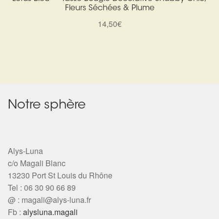
Arts Divinatoires : Percez les Mystères de l’Invisible
Fleurs Séchées & Plume
14,50
€
Magie: Le Savoir des Sorcières
Protection énergétique : Trouvez votre bouclier
intérieur
Les pierres en détail
Notre sphère
Test — Quelle Gardienne ?
La roue de l’année
Alys-Luna
c/o Magali Blanc
Mon compte
13230 Port St Louis du Rhône
Tel : 06 30 90 66 89
Validation de la commande
@ :
magali@alys-luna.fr
Fb :
alysluna.magali