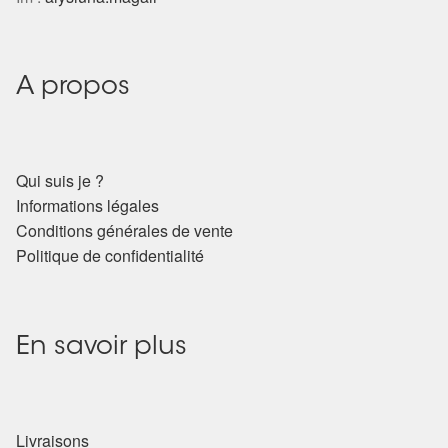
Harmonisation de l’être
Harmonisation des lieux
A propos
Soin beauté
Qui suis je ?
Sels de bain
Informations légales
Conditions générales de vente
Encens
Politique de confidentialité
Déco
En savoir plus
Cadeaux de naissance
Ésotérisme : les pratiques spirituelles du monde invisible
Livraisons