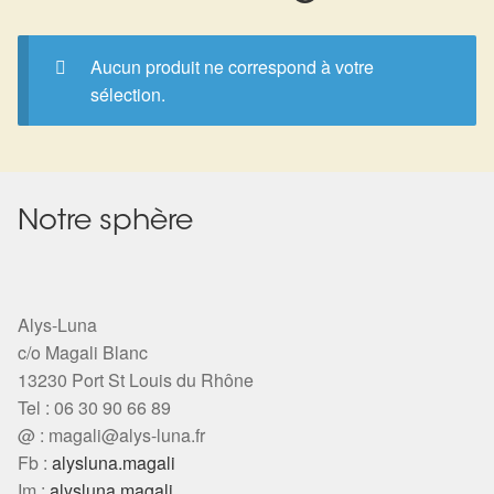
Expan
La Boutique
Mon compte
Panier
Nouveautés
Aucun produit ne correspond à votre
sélection.
Search
Bijoux
for:
Bolas
Notre sphère
Bracelets
Colliers
Alys-Luna
c/o Magali Blanc
Pendentifs
13230 Port St Louis du Rhône
Tel : 06 30 90 66 89
Pierres
@ :
magali@alys-luna.fr
Fb :
alysluna.magali
Harmonisation
Im :
alysluna.magali