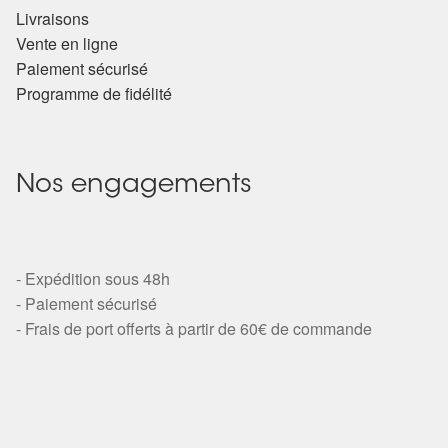
Détails du compte
Livraisons
Vente en ligne
Commandes
Paiement sécurisé
Programme de fidélité
Panier
Nos engagements
- Expédition sous 48h
- Paiement sécurisé
- Frais de port offerts à partir de 60€ de commande