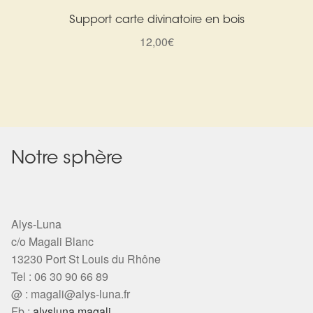
Harmonisation de l’être
Support carte divinatoire en bois
12,00
€
Harmonisation des lieux
Soin beauté
Sels de bain
Notre sphère
Encens
Déco
Alys-Luna
c/o Magali Blanc
Cadeaux de naissance
13230 Port St Louis du Rhône
Tel : 06 30 90 66 89
Ésotérisme : les pratiques spirituelles du monde invisible
@ :
magali@alys-luna.fr
Fb :
alysluna.magali