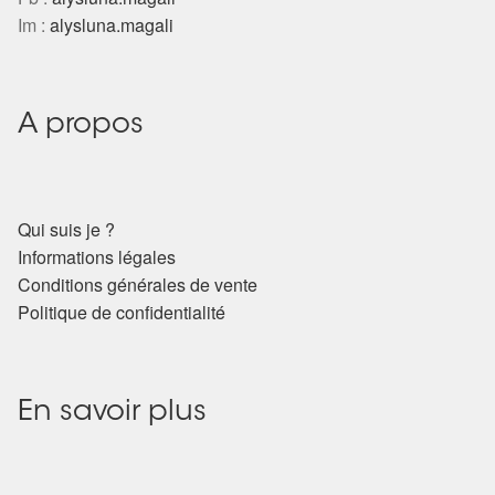
Arts Divinatoires : Percez les Mystères de l’Invisible
Im :
alysluna.magali
Magie: Le Savoir des Sorcières
A propos
Protection énergétique : Trouvez votre bouclier
intérieur
Les pierres en détail
Qui suis je ?
Informations légales
Test — Quelle Gardienne ?
Conditions générales de vente
Politique de confidentialité
La roue de l’année
Mon compte
En savoir plus
Validation de la commande