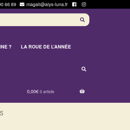
90 66 89
magali@alys-luna.fr
NNE ?
LA ROUE DE L’ANNÉE
0,00
€
0 article
s