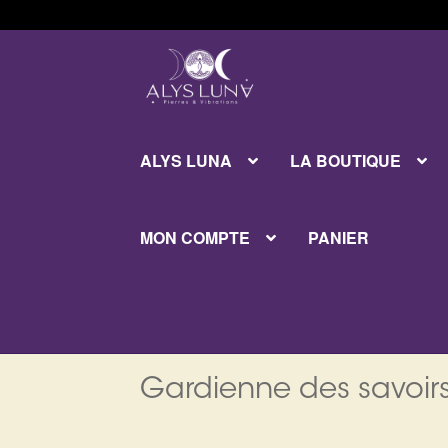
Aller
Aller
à
au
la
contenu
navigation
ALYS LUNA
LA BOUTIQUE
MON COMPTE
PANIER
Gardienne des savoirs