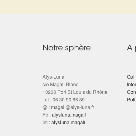
Notre sphère
A 
Alys-Luna
Qui 
c/o Magali Blanc
Info
13230 Port St Louis du Rhône
Cond
Tel : 06 30 90 66 89
Poli
@ :
magali@alys-luna.fr
Fb :
alysluna.magali
Im :
alysluna.magali