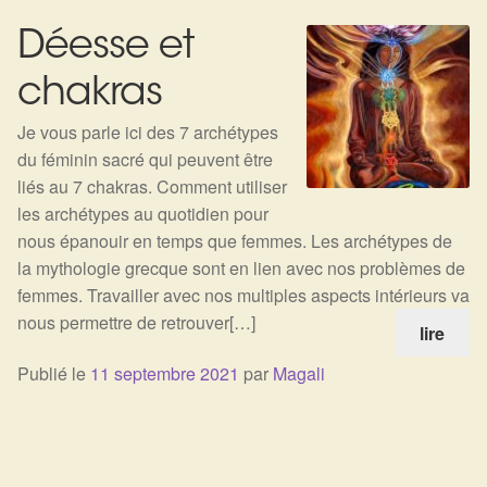
Harmonisation de l’être
Déesse et
chakras
Harmonisation des lieux
Je vous parle ici des 7 archétypes
Soin beauté
du féminin sacré qui peuvent être
liés au 7 chakras. Comment utiliser
Sels de bain
les archétypes au quotidien pour
nous épanouir en temps que femmes. Les archétypes de
Encens
la mythologie grecque sont en lien avec nos problèmes de
femmes. Travailler avec nos multiples aspects intérieurs va
nous permettre de retrouver[…]
Déco
lire
Publié le
11 septembre 2021
par
Magali
Cadeaux de naissance
Ésotérisme : les pratiques spirituelles du monde invisible