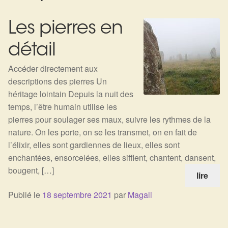
Expan
La Boutique
Mon compte
Les pierres en
Panier
Nouveautés
détail
Search
Bijoux
for:
Accéder directement aux
descriptions des pierres Un
Bolas
héritage lointain Depuis la nuit des
temps, l’être humain utilise les
Bracelets
pierres pour soulager ses maux, suivre les rythmes de la
nature. On les porte, on se les transmet, on en fait de
Colliers
l’élixir, elles sont gardiennes de lieux, elles sont
enchantées, ensorcelées, elles sifflent, chantent, dansent,
Pendentifs
bougent, […]
lire
Pierres
Publié le
18 septembre 2021
par
Magali
Harmonisation