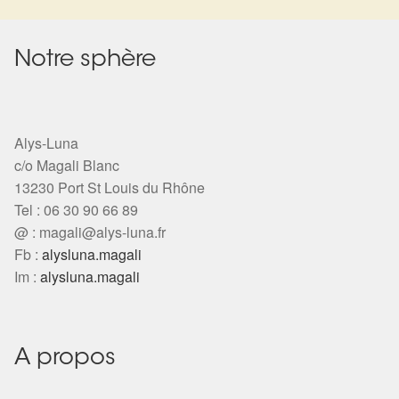
Arts Divinatoires : Percez les Mystères de l’Invisible
Magie: Le Savoir des Sorcières
Notre sphère
Protection énergétique : Trouvez votre bouclier
intérieur
Alys-Luna
c/o Magali Blanc
Les pierres en détail
13230 Port St Louis du Rhône
Tel : 06 30 90 66 89
Test — Quelle Gardienne ?
@ :
magali@alys-luna.fr
Fb :
alysluna.magali
La roue de l’année
Im :
alysluna.magali
Mon compte
A propos
Validation de la commande