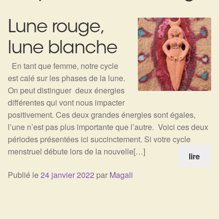
Expan
La Boutique
Mon compte
Lune rouge,
Panier
Nouveautés
lune blanche
Search
Bijoux
for:
En tant que femme, notre cycle
est calé sur les phases de la lune.
Bolas
On peut distinguer deux énergies
différentes qui vont nous impacter
Bracelets
positivement. Ces deux grandes énergies sont égales,
l’une n’est pas plus importante que l’autre. Voici ces deux
Colliers
périodes présentées ici succinctement. Si votre cycle
menstruel débute lors de la nouvelle[…]
lire
Pendentifs
Publié le
24 janvier 2022
par
Magali
Pierres
Harmonisation