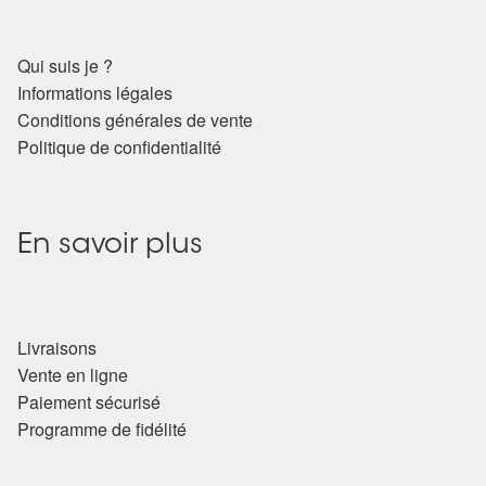
Arts Divinatoires : Percez les Mystères de l’Invisible
Qui suis je ?
Magie: Le Savoir des Sorcières
Informations légales
Conditions générales de vente
Protection énergétique : Trouvez votre bouclier
Politique de confidentialité
intérieur
Les pierres en détail
En savoir plus
Test — Quelle Gardienne ?
La roue de l’année
Livraisons
Vente en ligne
Mon compte
Paiement sécurisé
Programme de fidélité
Validation de la commande