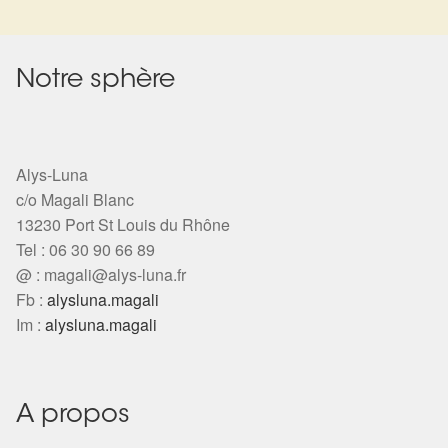
Harmonisation de l’être
Notre sphère
Harmonisation des lieux
Soin beauté
Alys-Luna
Sels de bain
c/o Magali Blanc
13230 Port St Louis du Rhône
Encens
Tel : 06 30 90 66 89
@ :
magali@alys-luna.fr
Déco
Fb :
alysluna.magali
Im :
alysluna.magali
Cadeaux de naissance
Ésotérisme : les pratiques spirituelles du monde invisible
A propos