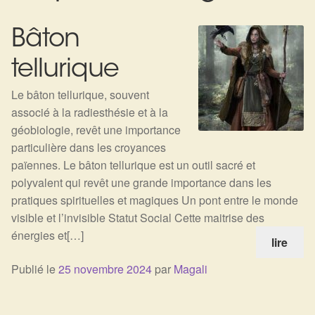
Expan
La Boutique
Mon compte
Bâton
Panier
Nouveautés
tellurique
Search
Bijoux
for:
Le bâton tellurique, souvent
associé à la radiesthésie et à la
Bolas
géobiologie, revêt une importance
particulière dans les croyances
Bracelets
païennes. Le bâton tellurique est un outil sacré et
polyvalent qui revêt une grande importance dans les
Colliers
pratiques spirituelles et magiques Un pont entre le monde
visible et l’invisible Statut Social Cette maitrise des
Pendentifs
énergies et[…]
lire
Pierres
Publié le
25 novembre 2024
par
Magali
Harmonisation