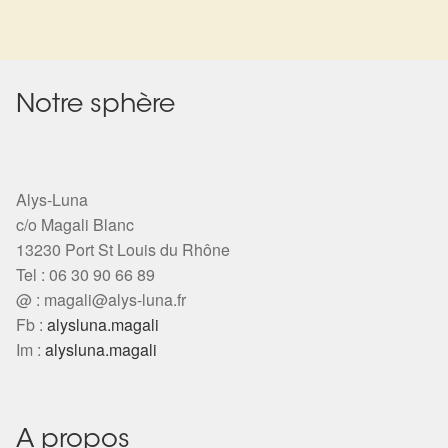
Harmonisation de l’être
Harmonisation des lieux
Notre sphère
Soin beauté
Sels de bain
Alys-Luna
c/o Magali Blanc
Encens
13230 Port St Louis du Rhône
Tel : 06 30 90 66 89
Déco
@ :
magali@alys-luna.fr
Fb :
alysluna.magali
Im :
alysluna.magali
Cadeaux de naissance
Ésotérisme : les pratiques spirituelles du monde invisible
A propos