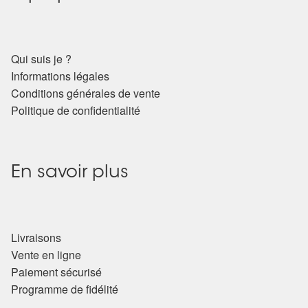
Arts Divinatoires : Percez les Mystères de l’Invisible
Magie: Le Savoir des Sorcières
Qui suis je ?
Informations légales
Protection énergétique : Trouvez votre bouclier
Conditions générales de vente
intérieur
Politique de confidentialité
Les pierres en détail
Test — Quelle Gardienne ?
En savoir plus
La roue de l’année
Livraisons
Mon compte
Vente en ligne
Paiement sécurisé
Validation de la commande
Programme de fidélité