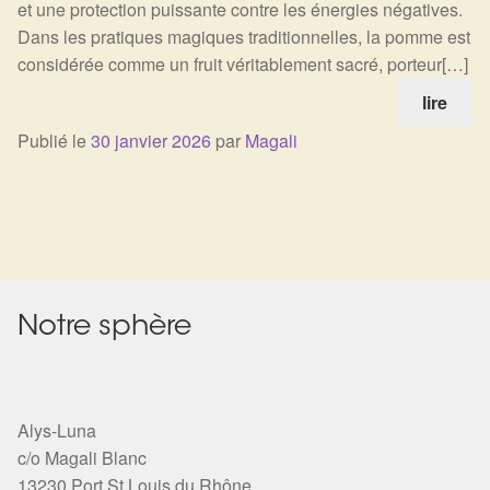
et une protection puissante contre les énergies négatives.
Harmonisation de l’être
Dans les pratiques magiques traditionnelles, la pomme est
considérée comme un fruit véritablement sacré, porteur[…]
Harmonisation des lieux
lire
Publié le
30 janvier 2026
par
Magali
Soin beauté
Sels de bain
Encens
Déco
Notre sphère
Cadeaux de naissance
Alys-Luna
Ésotérisme : les pratiques spirituelles du monde invisible
c/o Magali Blanc
13230 Port St Louis du Rhône