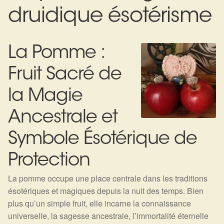
Expan
La Boutique
Mon compte
druidique ésotérisme
Panier
Nouveautés
La Pomme :
Search
Bijoux
for:
Fruit Sacré de
Bolas
la Magie
Bracelets
Ancestrale et
Colliers
Symbole Ésotérique de
Protection
Pendentifs
La pomme occupe une place centrale dans les traditions
Pierres
ésotériques et magiques depuis la nuit des temps. Bien
plus qu’un simple fruit, elle incarne la connaissance
Harmonisation
universelle, la sagesse ancestrale, l’immortalité éternelle