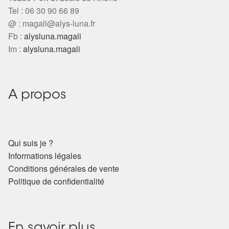
Arts Divinatoires : Percez les Mystères de l’Invisible
Tel : 06 30 90 66 89
@ :
magali@alys-luna.fr
Magie: Le Savoir des Sorcières
Fb :
alysluna.magali
Im :
alysluna.magali
Protection énergétique : Trouvez votre bouclier
intérieur
A propos
Les pierres en détail
Test — Quelle Gardienne ?
Qui suis je ?
La roue de l’année
Informations légales
Conditions générales de vente
Mon compte
Politique de confidentialité
Validation de la commande
En savoir plus