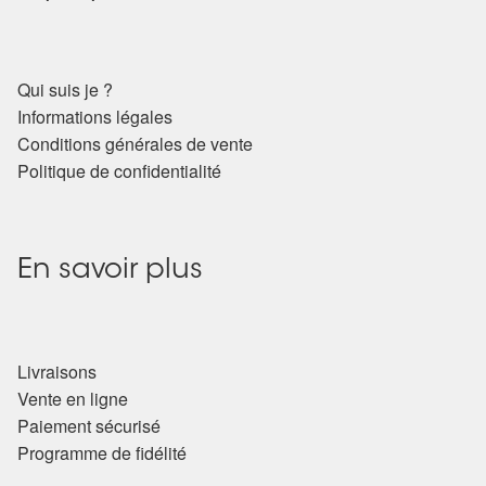
Arts Divinatoires : Percez les Mystères de l’Invisible
Magie: Le Savoir des Sorcières
Qui suis je ?
Informations légales
Protection énergétique : Trouvez votre bouclier
Conditions générales de vente
intérieur
Politique de confidentialité
Les pierres en détail
Test — Quelle Gardienne ?
En savoir plus
La roue de l’année
Livraisons
Mon compte
Vente en ligne
Paiement sécurisé
Validation de la commande
Programme de fidélité