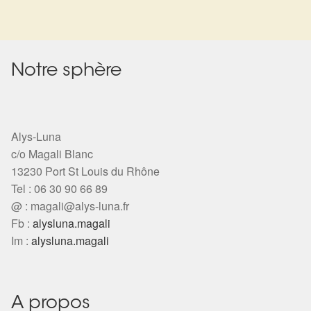
Harmonisation de l’être
Harmonisation des lieux
Notre sphère
Soin beauté
Sels de bain
Alys-Luna
c/o Magali Blanc
Encens
13230 Port St Louis du Rhône
Tel : 06 30 90 66 89
@ :
magali@alys-luna.fr
Déco
Fb :
alysluna.magali
Im :
alysluna.magali
Cadeaux de naissance
Ésotérisme : les pratiques spirituelles du monde invisible
A propos