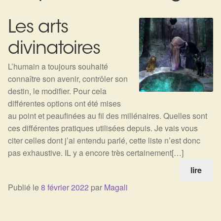
Expan
La Boutique
Mon compte
Les arts
Panier
Nouveautés
divinatoires
Search
Bijoux
for:
L’humain a toujours souhaité
connaître son avenir, contrôler son
Bolas
destin, le modifier. Pour cela
différentes options ont été mises
Bracelets
au point et peaufinées au fil des millénaires. Quelles sont
ces différentes pratiques utilisées depuis. Je vais vous
Colliers
citer celles dont j’ai entendu parlé, cette liste n’est donc
pas exhaustive. IL y a encore très certainement[…]
Pendentifs
lire
Pierres
Publié le
8 février 2022
par
Magali
Harmonisation