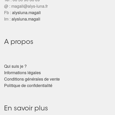
Arts Divinatoires : Percez les Mystères de l’Invisible
@ :
magali@alys-luna.fr
Fb :
alysluna.magali
Magie: Le Savoir des Sorcières
Im :
alysluna.magali
Protection énergétique : Trouvez votre bouclier
intérieur
A propos
Les pierres en détail
Test — Quelle Gardienne ?
Qui suis je ?
Informations légales
La roue de l’année
Conditions générales de vente
Politique de confidentialité
Mon compte
Validation de la commande
En savoir plus