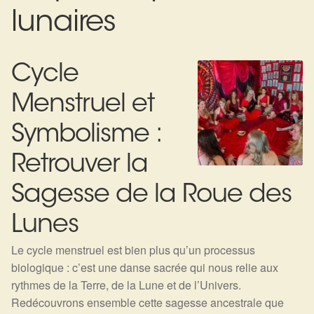
Expan
La Boutique
Mon compte
lunaires
Panier
Nouveautés
Cycle
Search
Bijoux
for:
Menstruel et
Bolas
Symbolisme :
Bracelets
Retrouver la
Colliers
Sagesse de la Roue des
Lunes
Pendentifs
Le cycle menstruel est bien plus qu’un processus
Pierres
biologique : c’est une danse sacrée qui nous relie aux
rythmes de la Terre, de la Lune et de l’Univers.
Harmonisation
Redécouvrons ensemble cette sagesse ancestrale que