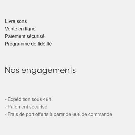
Détails du compte
Commandes
Livraisons
Vente en ligne
Panier
Paiement sécurisé
Programme de fidélité
Nos engagements
- Expédition sous 48h
- Paiement sécurisé
- Frais de port offerts à partir de 60€ de commande