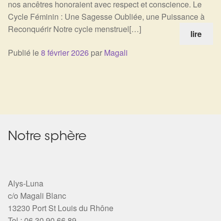
nos ancêtres honoraient avec respect et conscience. Le
Harmonisation de l’être
Cycle Féminin : Une Sagesse Oubliée, une Puissance à
Reconquérir Notre cycle menstruel[…]
lire
Harmonisation des lieux
Publié le
8 février 2026
par
Magali
Soin beauté
Sels de bain
Encens
Notre sphère
Déco
Cadeaux de naissance
Alys-Luna
c/o Magali Blanc
Ésotérisme : les pratiques spirituelles du monde invisible
13230 Port St Louis du Rhône
Tel : 06 30 90 66 89