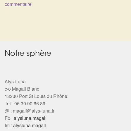
commentaire
Harmonisation de l’être
Harmonisation des lieux
Soin beauté
Notre sphère
Sels de bain
Encens
Alys-Luna
Déco
c/o Magali Blanc
13230 Port St Louis du Rhône
Cadeaux de naissance
Tel : 06 30 90 66 89
@ :
magali@alys-luna.fr
Ésotérisme : les pratiques spirituelles du monde invisible
Fb :
alysluna.magali
Im :
alysluna.magali