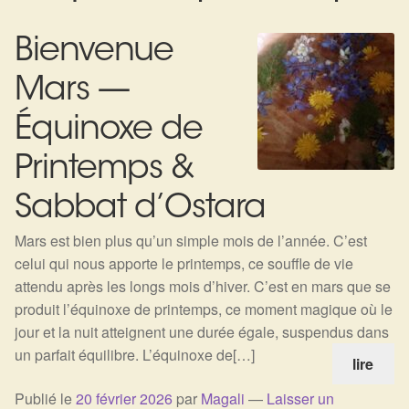
Expan
La Boutique
Mon compte
Bienvenue
Panier
Nouveautés
Mars —
Search
Bijoux
for:
Équinoxe de
Bolas
Printemps &
Bracelets
Sabbat d’Ostara
Mars est bien plus qu’un simple mois de l’année. C’est
Colliers
celui qui nous apporte le printemps, ce souffle de vie
attendu après les longs mois d’hiver. C’est en mars que se
Pendentifs
produit l’équinoxe de printemps, ce moment magique où le
jour et la nuit atteignent une durée égale, suspendus dans
Pierres
un parfait équilibre. L’équinoxe de[…]
lire
Harmonisation
Publié le
20 février 2026
par
Magali
—
Laisser un