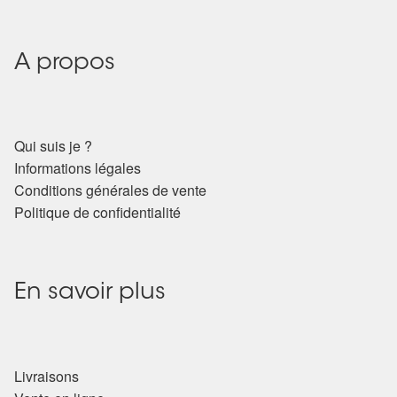
Arts Divinatoires : Percez les Mystères de l’Invisible
Magie: Le Savoir des Sorcières
A propos
Protection énergétique : Trouvez votre bouclier
intérieur
Qui suis je ?
Informations légales
Les pierres en détail
Conditions générales de vente
Politique de confidentialité
Test — Quelle Gardienne ?
La roue de l’année
En savoir plus
Mon compte
Validation de la commande
Livraisons