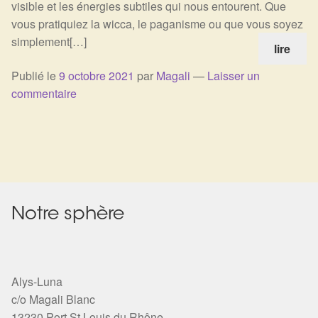
visible et les énergies subtiles qui nous entourent. Que
Harmonisation de l’être
vous pratiquiez la wicca, le paganisme ou que vous soyez
simplement[…]
lire
Harmonisation des lieux
Publié le
9 octobre 2021
par
Magali
—
Laisser un
commentaire
Soin beauté
Sels de bain
Encens
Déco
Notre sphère
Cadeaux de naissance
Alys-Luna
Ésotérisme : les pratiques spirituelles du monde invisible
c/o Magali Blanc
13230 Port St Louis du Rhône