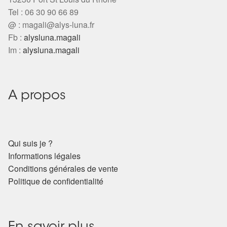
Arts Divinatoires : Percez les Mystères de l’Invisible
Tel : 06 30 90 66 89
@ :
magali@alys-luna.fr
Magie: Le Savoir des Sorcières
Fb :
alysluna.magali
Im :
alysluna.magali
Protection énergétique : Trouvez votre bouclier
intérieur
A propos
Les pierres en détail
Test — Quelle Gardienne ?
Qui suis je ?
La roue de l’année
Informations légales
Conditions générales de vente
Mon compte
Politique de confidentialité
Validation de la commande