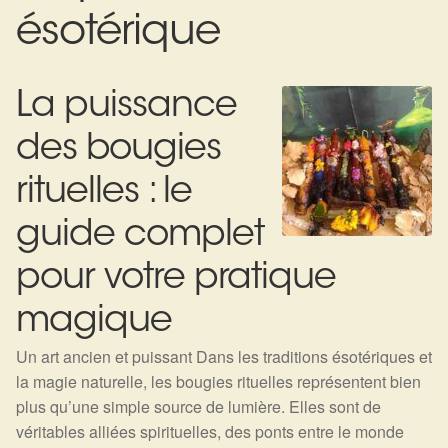
Expan
La Boutique
Mon compte
ésotérique
Panier
Nouveautés
La puissance
Search
Bijoux
for:
des bougies
Bolas
rituelles : le
Bracelets
guide complet
Colliers
pour votre pratique
magique
Pendentifs
Un art ancien et puissant Dans les traditions ésotériques et
Pierres
la magie naturelle, les bougies rituelles représentent bien
plus qu’une simple source de lumière. Elles sont de
Harmonisation
véritables alliées spirituelles, des ponts entre le monde