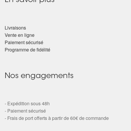
En savoir plus
Détails du compte
Commandes
Livraisons
Panier
Vente en ligne
Paiement sécurisé
Programme de fidélité
Nos engagements
- Expédition sous 48h
- Paiement sécurisé
- Frais de port offerts à partir de 60€ de commande