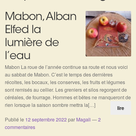
Expan
La Boutique
Mon compte
Mabon, Alban
Panier
Nouveautés
Elfed la
Search
Bijoux
for:
lumière de
Bolas
l’eau
Bracelets
Mabon La roue de l’année continue sa route et nous voici
au sabbat de Mabon. C’est le temps des dernières
Colliers
récoltes, les bocaux, les conserves, les fruits et légumes
sont remisés au cellier. Les greniers et silos regorgent de
céréales, de fourrage. Hommes et bêtes ne manqueront de
Pendentifs
rien lorsque la saison sombre mettra la[…]
lire
Pierres
Publié le
12 septembre 2022
par
Magali
—
2
commentaires
Harmonisation