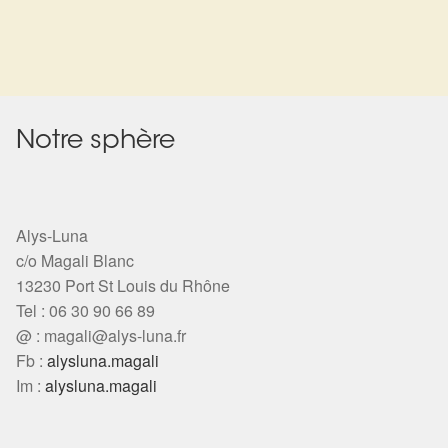
Harmonisation de l’être
Harmonisation des lieux
Soin beauté
Notre sphère
Sels de bain
Alys-Luna
Encens
c/o Magali Blanc
13230 Port St Louis du Rhône
Déco
Tel : 06 30 90 66 89
@ :
magali@alys-luna.fr
Cadeaux de naissance
Fb :
alysluna.magali
Im :
alysluna.magali
Ésotérisme : les pratiques spirituelles du monde invisible