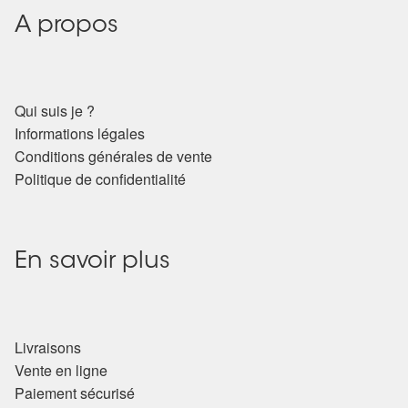
Arts Divinatoires : Percez les Mystères de l’Invisible
A propos
Magie: Le Savoir des Sorcières
Protection énergétique : Trouvez votre bouclier
Qui suis je ?
intérieur
Informations légales
Conditions générales de vente
Les pierres en détail
Politique de confidentialité
Test — Quelle Gardienne ?
En savoir plus
La roue de l’année
Mon compte
Livraisons
Validation de la commande
Vente en ligne
Paiement sécurisé