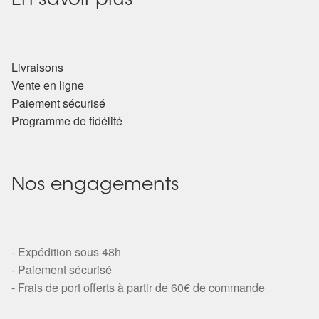
En savoir plus
Détails du compte
Commandes
Livraisons
Panier
Vente en ligne
Paiement sécurisé
Programme de fidélité
Nos engagements
- Expédition sous 48h
- Paiement sécurisé
- Frais de port offerts à partir de 60€ de commande