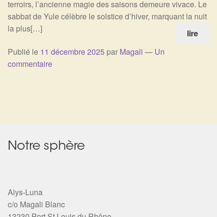
terroirs, l’ancienne magie des saisons demeure vivace. Le
Harmonisation de l’être
sabbat de Yule célèbre le solstice d’hiver, marquant la nuit
la plus[…]
lire
Harmonisation des lieux
Publié le
11 décembre 2025
par
Magali
—
Un
commentaire
Soin beauté
Sels de bain
Encens
Déco
Notre sphère
Cadeaux de naissance
Alys-Luna
Ésotérisme : les pratiques spirituelles du monde invisible
c/o Magali Blanc
13230 Port St Louis du Rhône