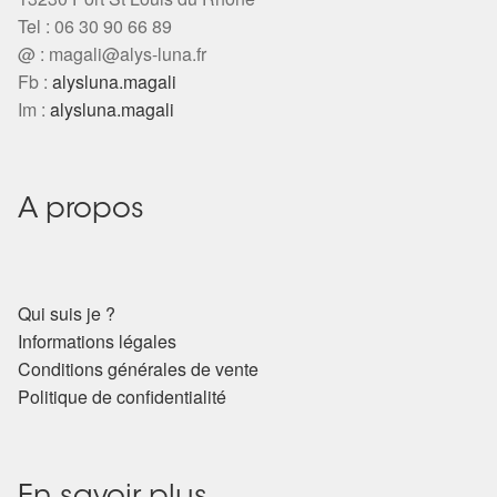
Arts Divinatoires : Percez les Mystères de l’Invisible
Tel : 06 30 90 66 89
@ :
magali@alys-luna.fr
Magie: Le Savoir des Sorcières
Fb :
alysluna.magali
Im :
alysluna.magali
Protection énergétique : Trouvez votre bouclier
intérieur
A propos
Les pierres en détail
Test — Quelle Gardienne ?
Qui suis je ?
La roue de l’année
Informations légales
Conditions générales de vente
Mon compte
Politique de confidentialité
Validation de la commande