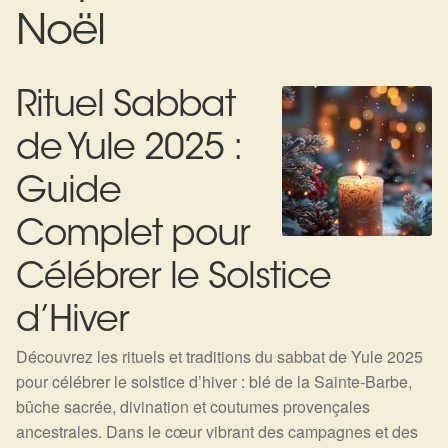
Expan
La Boutique
Mon compte
Noël
Panier
Nouveautés
Rituel Sabbat
Search
Bijoux
for:
de Yule 2025 :
Bolas
Guide
Bracelets
Complet pour
Colliers
Célébrer le Solstice
d’Hiver
Pendentifs
Découvrez les rituels et traditions du sabbat de Yule 2025
Pierres
pour célébrer le solstice d’hiver : blé de la Sainte-Barbe,
bûche sacrée, divination et coutumes provençales
Harmonisation
ancestrales. Dans le cœur vibrant des campagnes et des